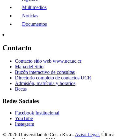
Multimedios
Noticias
Documentos
Contacto
Contacto sitio web www.ucr.ac.cr
Mapa del Sitio
Buzón interactivo de consultas
Directorio completo de contactos UCR
Admisión, matrícula y horarios
Becas
Redes Sociales
Facebook Institucional
YouTube
Instagram
© 2026 Universidad de Costa Rica -
Aviso Legal.
Última