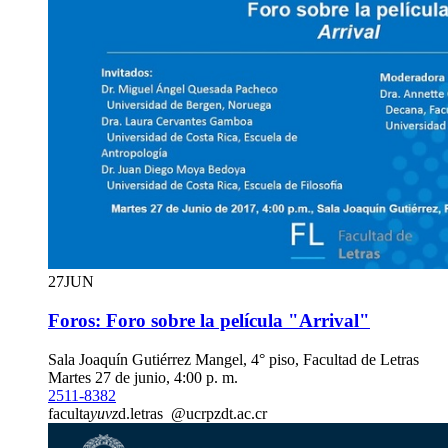
27
JUN
Foros: Foro sobre la película "Arrival"
Sala Joaquín Gutiérrez Mangel, 4° piso, Facultad de Letras
Martes 27 de junio, 4:00 p. m.
2511-8382
faculta
yuvz
d.letras
@ucr
pzdt
.ac.cr