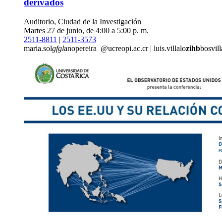
derivados
Auditorio, Ciudad de la Investigación
Martes 27 de junio, de 4:00 a 5:00 p. m.
2511-8811
|
2511-3573
maria.sol
gfgl
anopereira
@ucr
eopi
.ac.cr
|
luis.villalo
zihb
bosvil