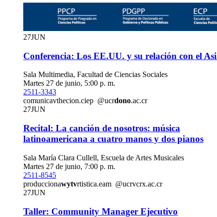
27
JUN
Conferencia: Los EE.UU. y su relación con el As
Sala Multimedia, Facultad de Ciencias Sociales
Martes 27 de junio, 5:00 p. m.
2511-3343
comunica
vthe
cion.ciep
@ucr
dono
.ac.cr
27
JUN
Recital: La canción de nosotros: música
latinoamericana a cuatro manos y dos pianos
Sala María Clara Cullell, Escuela de Artes Musicales
Martes 27 de junio, 7:00 p. m.
2511-8545
producciona
wytv
rtistica.eam
@ucr
vcrx
.ac.cr
27
JUN
Taller: Community Manager Ejecutivo