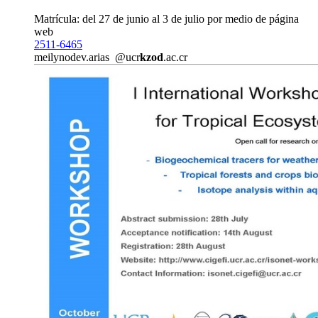
Matrícula: del 27 de junio al 3 de julio por medio de página
web
2511-6465
meilyn
odev
.arias
@ucr
kzod
.ac.cr