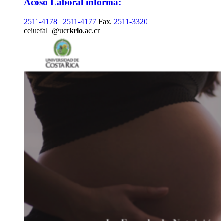
Acoso Laboral informa:
2511-4178
|
2511-4177
Fax.
2511-3320
ce
iuef
al
@ucr
krlo
.ac.cr