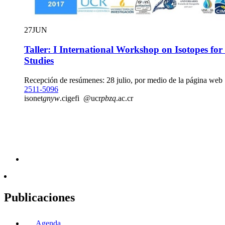
27
JUN
Taller: I International Workshop on Isotopes fo
Studies
Recepción de resúmenes: 28 julio, por medio de la página web
2511-5096
isonet
gnyw
.cigefi
@ucr
pbzq
.ac.cr
Publicaciones
Agenda