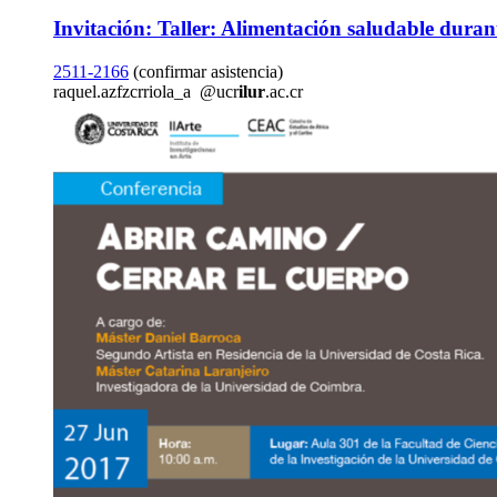
Invitación: Taller: Alimentación saludable dura
2511-2166
(confirmar asistencia)
raquel.a
zfzc
rriola_a
@ucr
ilur
.ac.cr