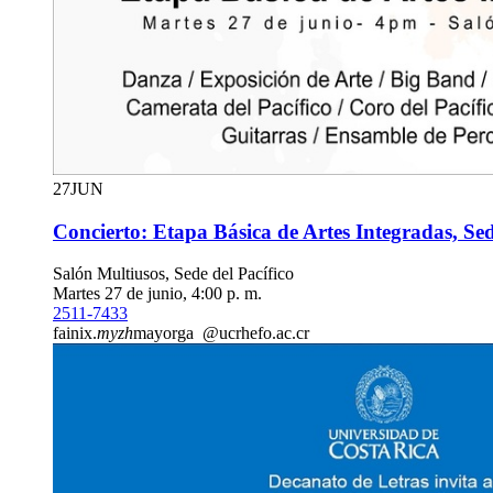
27
JUN
Concierto: Etapa Básica de Artes Integradas, Sed
Salón Multiusos, Sede del Pacífico
Martes 27 de junio, 4:00 p. m.
2511-7433
fainix.
myzh
mayorga
@ucr
hefo
.ac.cr