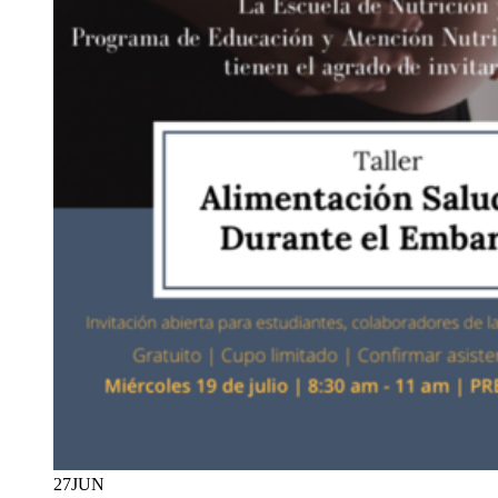
27
JUN