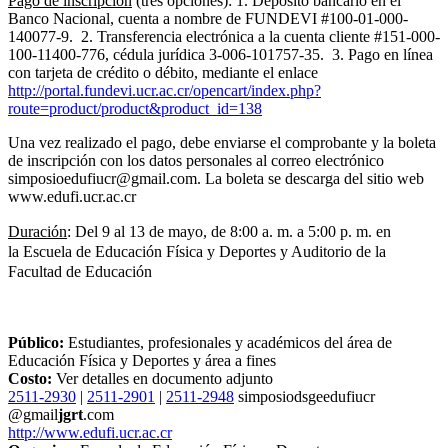
Pago de inscripción
(tres opciones): 1. Depósito bancario en el
Banco Nacional, cuenta a nombre de FUNDEVI #100-01-000-
140077-9. 2. Transferencia electrónica a la cuenta cliente #151-000-
100-11400-776, cédula jurídica 3-006-101757-35. 3. Pago en línea
con tarjeta de crédito o débito, mediante el enlace
http://portal.fundevi.ucr.ac.cr/opencart/index.php?
route=product/product&product_id=138
Una vez realizado el pago, debe enviarse el comprobante y la boleta
de inscripción con los datos personales al correo electrónico
simposioedufiucr@gmail.com. La boleta se descarga del sitio web
www.edufi.ucr.ac.cr
Duración
: Del 9 al 13 de mayo, de 8:00 a. m. a 5:00 p. m. en
la
Escuela de Educación Física y Deportes y Auditorio de la
Facultad de Educación
Público:
Estudiantes, profesionales y académicos del área de
Educación Física y Deportes y área a fines
Costo:
Ver detalles en documento adjunto
2511-2930
|
2511-2901
|
2511-2948
simposio
dsge
edufiucr
@gmail
jgrt
.com
http://www.edufi.ucr.ac.cr