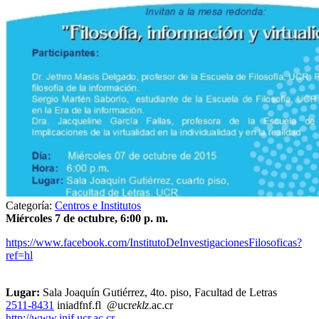
Categoría:
Centros e Institutos
Miércoles 7 de octubre, 6:00 p. m.
https://www.facebook.com/InstitutoDeInvestigacionesFilosoficas?
ref=hl
Lugar:
Sala Joaquín Gutiérrez, 4to. piso, Facultad de Letras
2511-8431
ini
adfn
f.fl
@ucr
eklz
.ac.cr
http://www.inif.ucr.ac.cr