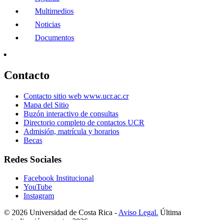
Multimedios
Noticias
Documentos
Contacto
Contacto sitio web www.ucr.ac.cr
Mapa del Sitio
Buzón interactivo de consultas
Directorio completo de contactos UCR
Admisión, matrícula y horarios
Becas
Redes Sociales
Facebook Institucional
YouTube
Instagram
© 2026 Universidad de Costa Rica -
Aviso Legal.
Última