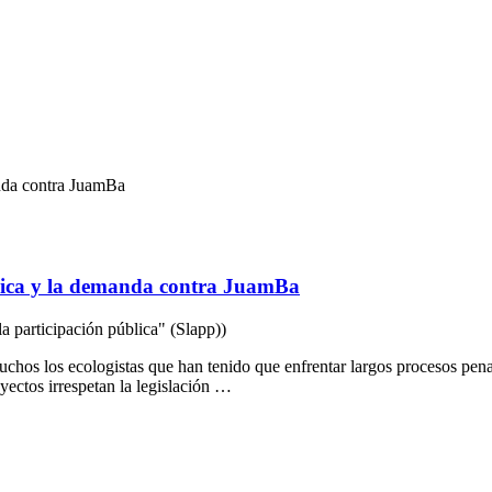
anda contra JuamBa
 Rica y la demanda contra JuamBa
a participación pública" (Slapp))
hos los ecologistas que han tenido que enfrentar largos procesos penale
ectos irrespetan la legislación …