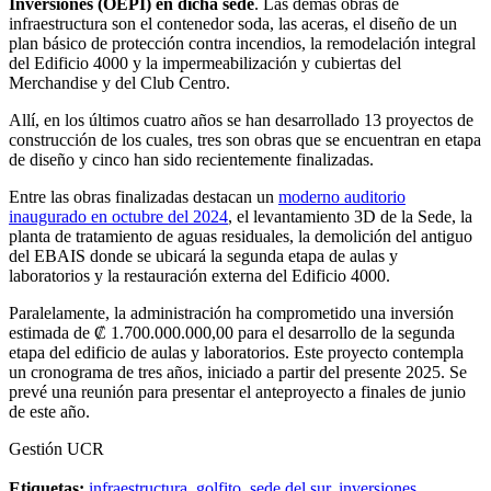
Inversiones (OEPI) en dicha sede
. Las demás obras de
infraestructura son el contenedor soda, las aceras, el diseño de un
plan básico de protección contra incendios, la remodelación integral
del Edificio 4000 y la impermeabilización y cubiertas del
Merchandise y del Club Centro.
Allí, en los últimos cuatro años se han desarrollado 13 proyectos de
construcción de los cuales, tres son obras que se encuentran en etapa
de diseño y cinco han sido recientemente finalizadas.
Entre las obras finalizadas destacan un
moderno auditorio
inaugurado en octubre del 2024
, el levantamiento 3D de la Sede, la
planta de tratamiento de aguas residuales, la demolición del antiguo
del EBAIS donde se ubicará la segunda etapa de aulas y
laboratorios y la restauración externa del Edificio 4000.
Paralelamente, la administración ha comprometido una inversión
estimada de ₡ 1.700.000.000,00 para el desarrollo de la segunda
etapa del edificio de aulas y laboratorios. Este proyecto contempla
un cronograma de tres años, iniciado a partir del presente 2025. Se
prevé una reunión para presentar el anteproyecto a finales de junio
de este año.
Gestión UCR
Etiquetas:
infraestructura
,
golfito
,
sede del sur
,
inversiones
.