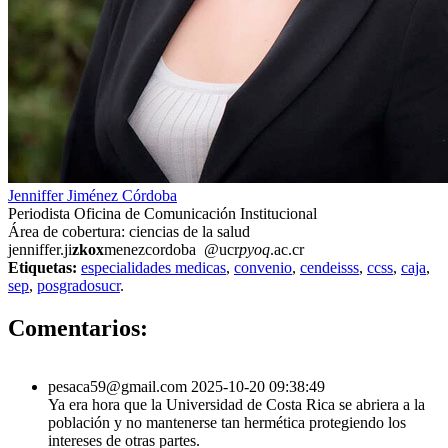
Jenniffer Jiménez Córdoba
Periodista Oficina de Comunicación Institucional
Área de cobertura: ciencias de la salud
jenniffer.ji
zkox
menezcordoba
@ucr
pyoq
.ac.cr
Etiquetas:
especialidades medicas
,
convenio
,
cendeisss
,
ccss
,
caja
,
sep
,
posgradosucr
.
1
Comentarios:
pesaca59@gmail.com
2025-10-20 09:38:49
Ya era hora que la Universidad de Costa Rica se abriera a la
población y no mantenerse tan hermética protegiendo los
intereses de otras partes.