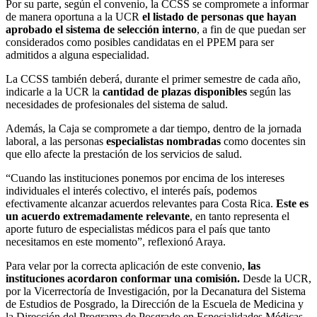
Por su parte, según el convenio, la CCSS se compromete a informar
de manera oportuna a la UCR
el listado de personas que hayan
aprobado el sistema de selección interno
, a fin de que puedan ser
considerados como posibles candidatas en el PPEM para ser
admitidos a alguna especialidad.
La CCSS también deberá, durante el primer semestre de cada año,
indicarle a la UCR la
cantidad de plazas disponibles
según las
necesidades de profesionales del sistema de salud.
Además, la Caja se compromete a dar tiempo, dentro de la jornada
laboral, a las personas
especialistas nombradas
como docentes sin
que ello afecte la prestación de los servicios de salud.
“Cuando las instituciones ponemos por encima de los intereses
individuales el interés colectivo, el interés país, podemos
efectivamente alcanzar acuerdos relevantes para Costa Rica.
Este es
un acuerdo extremadamente relevante
, en tanto representa el
aporte futuro de especialistas médicos para el país que tanto
necesitamos en este momento”, reflexionó Araya.
Para velar por la correcta aplicación de este convenio,
las
instituciones acordaron conformar una comisión.
Desde la UCR,
por la Vicerrectoría de Investigación, por la Decanatura del Sistema
de Estudios de Posgrado, la Dirección de la Escuela de Medicina y
la Dirección del Programa de Posgrado en Especialidades Médicas.