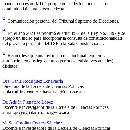
mandato no es un MDD porque no se deciden temas, sino la
continuidad de una persona electa.
[3]
Comunicación personal del Tribunal Supremo de Elecciones.
[4]
En el año 2021 se reformó el artículo 6 de la Ley No. 8492 y se
agregó un inciso para incorporar la consulta de constitucionalidad
del proyecto por parte del TSE a la Sala Constitucional.
[5]
Recuérdese que una reforma constitucional requiere la
aprobación en dos legislaturas (periodos legislativos anuales)
distintos.
Dra. Tania Rodríguez Echavarría
Directora de la Escuela de Ciencias Políticas
tania.rodrig
laew
uezechavarria
@ucr
cxke
.ac.cr
Dr. Adrián Pignataro López
Docente e investigador de la Escuela de Ciencias Políticas
adrian.p
vryt
ignataro
@ucr
gvyw
.ac.cr
M. Sc. Carolina Ovares Sánchez
Docente e investigadora de la Escuela de Ciencias Políticas