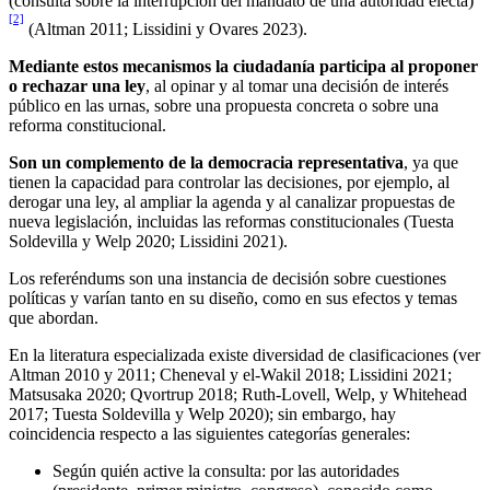
(consulta sobre la interrupción del mandato de una autoridad electa)
[2]
(Altman 2011; Lissidini y Ovares 2023).
Mediante estos mecanismos la ciudadanía participa al proponer
o rechazar una ley
, al opinar y al tomar una decisión de interés
público en las urnas, sobre una propuesta concreta o sobre una
reforma constitucional.
Son un complemento de la democracia representativa
, ya que
tienen la capacidad para controlar las decisiones, por ejemplo, al
derogar una ley, al ampliar la agenda y al canalizar propuestas de
nueva legislación, incluidas las reformas constitucionales (Tuesta
Soldevilla y Welp 2020; Lissidini 2021).
Los referéndums son una instancia de decisión sobre cuestiones
políticas y varían tanto en su diseño, como en sus efectos y temas
que abordan.
En la literatura especializada existe diversidad de clasificaciones (ver
Altman 2010 y 2011; Cheneval y el-Wakil 2018; Lissidini 2021;
Matsusaka 2020; Qvortrup 2018; Ruth-Lovell, Welp, y Whitehead
2017; Tuesta Soldevilla y Welp 2020); sin embargo, hay
coincidencia respecto a las siguientes categorías generales:
Según quién active la consulta: por las autoridades