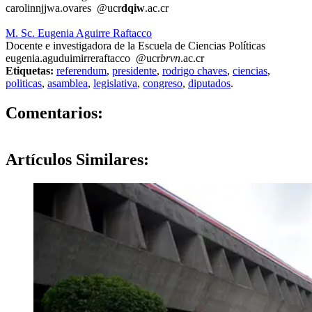
carolin
njjw
a.ovares
@ucr
dqiw
.ac.cr
M. Sc. Eugenia Aguirre Raftacco
Docente e investigadora de la Escuela de Ciencias Políticas
eugenia.agu
duim
irreraftacco
@ucr
brvn
.ac.cr
Etiquetas:
referendum
,
presidente
,
rodrigo chaves
,
ciencias
,
politicas
,
asamblea
,
legislativa
,
congreso
,
diputados
.
0
Comentarios:
Artículos
Similares: