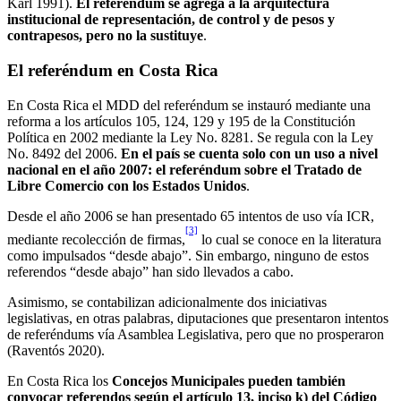
Karl 1991).
El referéndum se agrega a la arquitectura
institucional de representación, de control y de pesos y
contrapesos, pero no la sustituye
.
El r
eferéndum en Costa Rica
En Costa Rica el MDD del referéndum se instauró mediante una
reforma a los artículos 105, 124, 129 y 195 de la Constitución
Política en 2002 mediante la Ley No. 8281. Se regula con la Ley
No. 8492 del 2006.
En el país se cuenta solo con un uso a nivel
nacional en el año 2007: el referéndum sobre el Tratado de
Libre Comercio con los Estados Unidos
.
Desde el año 2006 se han presentado 65 intentos de uso vía ICR,
[3]
mediante recolección de firmas,
lo cual se conoce en la literatura
como impulsados “desde abajo”. Sin embargo, ninguno de estos
referendos “desde abajo” han sido llevados a cabo.
Asimismo, se contabilizan adicionalmente dos iniciativas
legislativas, en otras palabras, diputaciones que presentaron intentos
de referéndums vía Asamblea Legislativa, pero que no prosperaron
(Raventós 2020).
En Costa Rica los
Concejos Municipales pueden también
convocar referendos según el artículo 13, inciso k) del Código