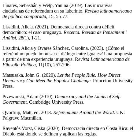
Linares, Sebastián y Welp, Yanina (2019). Las iniciativas
ciudadanas de referéndum en su laberinto.
Revista latinoamericana
de política comparada
, 15, 55-77.
Lissidini, Alicia. (2021). Democracia directa contra déficit
democrático: el caso uruguayo.
Recerca. Revista de Pensament i
Anàlisi
, 28(1), 1-21.
Lissidini, Alicia y Ovares Sánchez, Carolina. (2023). ¿Cómo el
referéndum puede impulsar el diálogo entre iguales? Una propuesta
a partir de una experiencia uruguaya. R
evista Latinoamericana de
Filosofía Política
, 11(10), 257-296.
Matsusaka, John G. (2020).
Let the People Rule. How Direct
Democracy Can Meet the Populist Challenge
. Princeton University
Press.
Przeworski, Adam (2010).
Democracy and the Limits of Self-
Government
. Cambridge University Press.
Qvortrup, Matt, ed. 2018.
Referendums Around the World
. UK:
Palgrave Macmillan.
Raventós Vorst, Ciska (2020). Democracia directa en Costa Rica: el
Diablo está donde se definen y aplican las reglas.