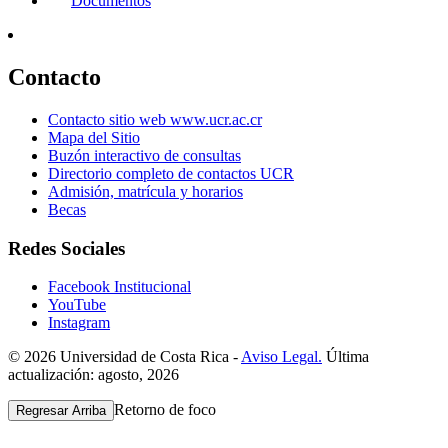
Documentos
Contacto
Contacto sitio web www.ucr.ac.cr
Mapa del Sitio
Buzón interactivo de consultas
Directorio completo de contactos UCR
Admisión, matrícula y horarios
Becas
Redes Sociales
Facebook Institucional
YouTube
Instagram
© 2026 Universidad de Costa Rica -
Aviso Legal.
Última
actualización: agosto, 2026
Retorno de foco
Regresar Arriba