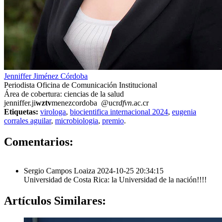
Jenniffer Jiménez Córdoba
Periodista Oficina de Comunicación Institucional
Área de cobertura: ciencias de la salud
jenniffer.ji
wztv
menezcordoba
@ucr
dfvn
.ac.cr
Etiquetas:
virologa
,
biocientifica internacional 2024
,
eugenia
corrales aguilar
,
microbiologia
,
premio
.
1
Comentarios:
Sergio Campos Loaiza
2024-10-25 20:34:15
Universidad de Costa Rica: la Universidad de la nación!!!!
Artículos
Similares: