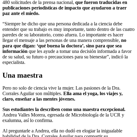
480 solicitudes de la prensa nacional,
que fueron traducidas en
publicaciones periodísticas de impacto que ayudaron a traer
paz ante el miedo.
“Siempre he dicho que una persona dedicada a la ciencia debe
entender que su trabajo es muy importante, tanto dentro de las cuatro
paredes de su laboratorio, como afuera. Lo importante es hacer
llegar el mensaje a las personas de una manera comprensible,
no
para que digan: ‘qué buena la doctora’, sino para que sea
información
que les ayude a tomar una decisión informada a favor
de su salud, su futuro o precauciones para su bienestar”, indicó la
especialista.
Una maestra
Pero no solo de ciencia vive la mujer. Las pasiones de la Dra.
Corrales Aguilar son múltiples.
Ella ama el yoga, los viajes y,
claro, enseñar a las mentes jóvenes.
Sus estudiantes la describen como una maestra excepcional.
Andrea Valles Morera, egresada de Microbiología de la UCR y
exalumna, así lo confirma.
Al preguntarle a Andrea, ella no dudó en elogiar la inigualable
habilidad de la Dra. Corrales Aguilar para compartir su