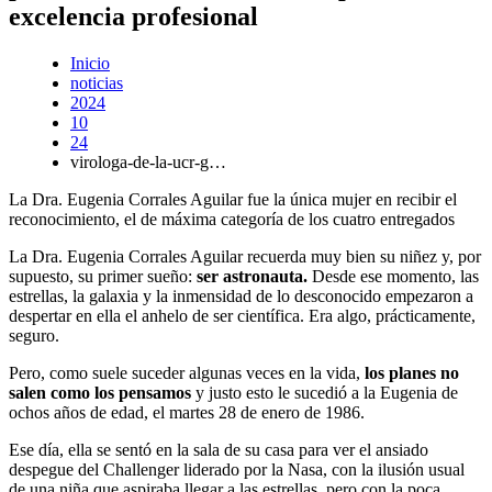
excelencia profesional
Inicio
noticias
2024
10
24
virologa-de-la-ucr-g…
La Dra. Eugenia Corrales Aguilar fue la única mujer en recibir el
reconocimiento, el de máxima categoría de los cuatro entregados
La Dra. Eugenia Corrales Aguilar recuerda muy bien su niñez y, por
supuesto, su primer sueño:
ser astronauta.
Desde ese momento, las
estrellas, la galaxia y la inmensidad de lo desconocido empezaron a
despertar en ella el anhelo de ser científica. Era algo, prácticamente,
seguro.
Pero, como suele suceder algunas veces en la vida,
los planes no
salen como los pensamos
y justo esto le sucedió a la Eugenia de
ochos años de edad, el martes 28 de enero de 1986.
Ese día, ella se sentó en la sala de su casa para ver el ansiado
despegue del Challenger liderado por la Nasa, con la ilusión usual
de una niña que aspiraba llegar a las estrellas, pero con la poca