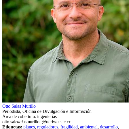
Otto Salas Murillo
Periodista, Oficina de Divulgación e Información
Área de cobertura: ingenierías
otto.sal
raai
asmurillo
@ucr
iwce
.ac.cr
Etiquetas:
planes
,
reguladores
,
fragilidad
,
ambiental
,
desarrollo
,