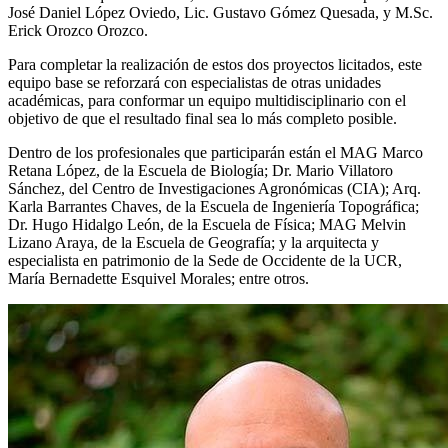
José Daniel López Oviedo, Lic. Gustavo Gómez Quesada,
y
M.Sc.
Erick Orozco Orozco.
Para completar la realización de estos dos proyectos licitados, este
equipo base
se
reforzará con
especialistas de
otras
unidades
académicas, para conformar un equipo multidisciplinario con el
objetivo de que el resultado final sea
lo más completo posible.
Dentro de los profesionales que participarán están el
MAG
Marco
Retana López, de la
E
scuela de Biología; Dr. Mario Villatoro
Sánchez, del Centro de Investigaciones Agronómicas (CIA); Arq.
Karla Barrantes Chaves, de la
E
scuela de Ingeniería Topográfica;
D
r. Hugo Hidalgo León, de la Escuela de Física;
MAG
Melvin
Lizano Araya, de la Escuela de Geografía;
y la a
rquitecta y
especialista en
p
atrimonio
de la Sede de Occidente de la UCR,
María Bernadette Esquivel Morales; entre otros.