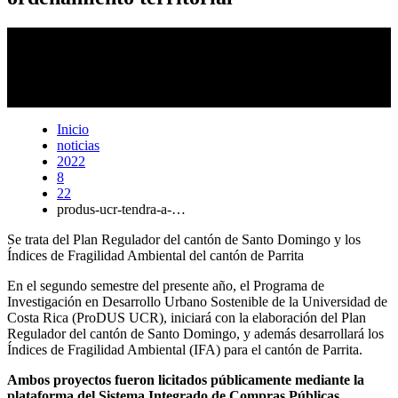
La Universidad de Costa Rica apuesta por el trabajo en conjunto
con
aquellas
municipalidades del país,
como en este caso la de
Parrita,
que requier
a
n
de
un acompañamiento para
la planificación
de su
ordenamiento territorial e impulsar el desarrollo sostenible.
Foto
Laura Rodríguez.
Inicio
noticias
2022
8
22
produs-ucr-tendra-a-…
Se trata del Plan Regulador del cantón de Santo Domingo y los
Índices de Fragilidad Ambiental del cantón de Parrita
En el segundo semestre del presente año, el Programa de
Investigación en Desarrollo Urbano Sostenible de la Universidad de
Costa Rica (ProDUS UCR), iniciará con la elaboración del Plan
Regulador del cantón de Santo Domingo, y además desarrollará los
Índices de Fragilidad Ambiental (IFA) para el cantón de Parrita.
Ambos proyectos fueron licitados públicamente mediante la
plataforma del Sistema Integrado de Compras Públicas