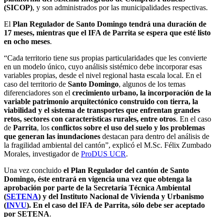
(SICOP)
, y son administrados por las municipalidades respectivas.
El
Plan Regulador de Santo Domingo tendrá una duración de
17 meses, mientras que el IFA de Parrita se espera que esté listo
en ocho meses
.
“
Cada territorio tiene sus propias particularidades que les convierte
en un modelo único, cuyo análisis sistémico debe incorporar esas
variables propias, desde el nivel regional hasta escala local. En el
caso del territorio de
Santo Domingo
, algunos de los temas
diferenciadores son el
crecimiento urbano, la incorporación de la
variable patrimonio arquitectónico construido con tierra, la
viabilidad y el sistema de transportes que enfrentan grandes
retos, sectores con características rurales, entre otros
. En el caso
de
Parrita
, los
conflictos sobre el uso del suelo y los problemas
que generan las inundaciones
destacan para dentro del análisis de
la fragilidad ambiental del cantón”, explicó el
M.Sc.
Félix Zumbado
Morales, investigador de
ProDUS UCR
.
Una vez concluido
el
Plan Regulador
del cantón de Santo
Domingo, éste entrará en vigencia una vez que obtenga la
aprobación por parte de
la Secretaría Técnica Ambiental
(
SETENA
)
y
d
el
Instituto Nacional de Vivienda y Urbanismo
(
INVU
). En el caso de
l IFA
de Parrita, sólo debe ser aceptado
por
SETENA
.