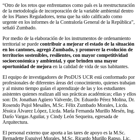
“
Otro de los retos que enfrentamos como país es la reestructuración
de la metodología de incorporación de la variable ambiental dentro
de los Planes Reguladores, tema que ha sido calificado como
urgente en los informes de la Contraloría General de la República”,
señaló Zumbado.
Por medio de la elaboración de los instrumentos de ordenamiento
territorial se puede
contribuir a mejorar el estado de la situación
en los cantones, agregó Zumbado, y promover la evolución de
territorios sostenibles, resilientes, con mayor competitividad
socioeconómica y ambiental, y que brinden una mayor
oportunidad de mejora
en la calidad de vida de sus habitantes.
El equipo de investigadores de
ProDUS UCR
está conformado por
profesionales de diferentes
áreas del conocimiento,
quienes
trabajan
y
al mismo tiempo guían el aprendizaje de las y los estudiantes
asistentes quienes realizan allí sus prácticas académicas; ellas y ellos
son: Dr.
Jonathan Agüero Valverde,
Dr.
Eduardo Pérez Molina, D
r.
Rosendo Pujol Mesalles, M.Sc. Félix Zumbado Morales,
L
ic
da
.
Jéssica Álvarez López, Lic
da
. María Fernanda Murillo Mesén, Ing.
Darío Vargas Aguilar, y
Cindy León Sequeira, egresada de
Arquitectura
.
El p
ersonal externo
que aporta a las tares de
apoyo
es la
M.Sc.
Bernadette Esquivel Morales, M.Sc. Ricardo Murillo Rapso, Lic.