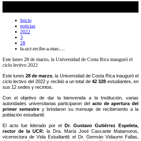
La Universidad de Costa Rica recibió a más de 42 mil estudiantes,
durante este arranque del I ciclo lectivo 2022
Karla Richmond
Inicio
noticias
2022
3
28
la-ucr-recibe-a-mas-…
Este lunes 28 de marzo, la Universidad de Costa Rica inauguró el
ciclo lectivo 2022
Este lunes
28 de marzo
, la Universidad de Costa Rica inauguró el
ciclo lectivo del 2022 y recibió a un total de
42 328
estudiantes, en
sus 12 sedes y recintos.
Con el objetivo de dar la bienvenida a la Institución, varias
autoridades universitarias participaron del
acto de apertura del
primer semestre
y brindaron su mensaje de recibimiento a la
población estudiantil.
El acto fue liderado por el
Dr. Gustavo Gutiérrez Espeleta,
rector de la UCR
; la Dra. María José Cascante Matamoros,
vicerrectora de Vida Estudiantil; el Dr. Germán Vidaurre Fallas,