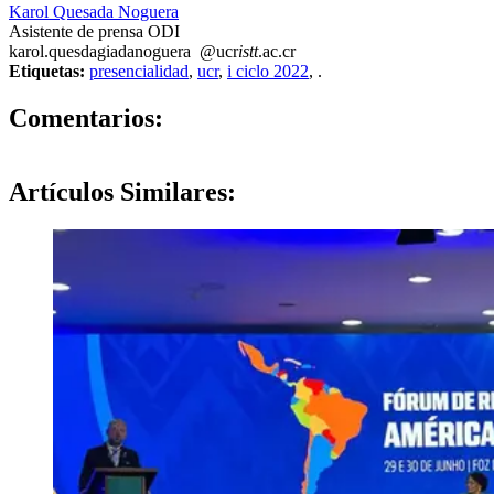
Karol Quesada Noguera
Asistente de prensa ODI
karol.ques
dagi
adanoguera
@ucr
istt
.ac.cr
Etiquetas:
presencialidad
,
ucr
,
i ciclo 2022
,
.
0
Comentarios:
Artículos
Similares: