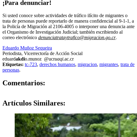
¡Para denunciar!
Si usted conoce sobre actividades de tráfico ilícito de migrantes o
trata de personas puede reportarlo de manera confidencial al 9-1-1, a
la Policía de Migración al 2106-4005 o interponer una denuncia ante
el Organismo de Investigación Judicial; también escribiendo al
correo electrónico
denunciatrataytrafico@migracion.go.cr
.
Eduardo Muñoz Sequeira
Periodista, Vicerrectoría de Acción Social
eduard
akdi
o.munoz
@ucr
uaqi
.ac.cr
Etiquetas:
tc-723
,
derechos humanos
,
migracion
,
migrantes
,
trata de
personas
.
0
Comentarios:
Artículos
Similares: