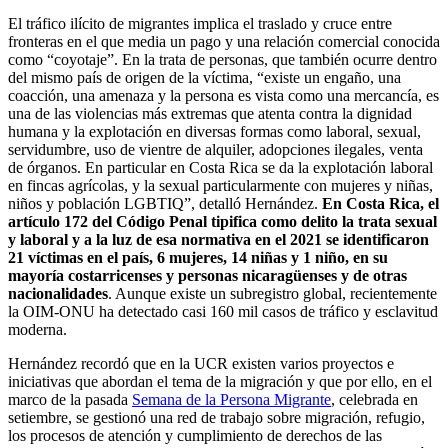
El tráfico ilícito de migrantes implica el traslado y cruce entre
fronteras en el que media un pago y una relación comercial conocida
como “coyotaje”. En la trata de personas, que también ocurre dentro
del mismo país de origen de la víctima, “existe un engaño, una
coacción, una amenaza y la persona es vista como una mercancía, es
una de las violencias más extremas que atenta contra la dignidad
humana y la explotación en diversas formas como laboral, sexual,
servidumbre, uso de vientre de alquiler, adopciones ilegales, venta
de órganos. En particular en Costa Rica se da la explotación laboral
en fincas agrícolas, y la sexual particularmente con mujeres y niñas,
niños y población LGBTIQ”, detalló Hernández.
En Costa Rica, el
artículo 172 del Código Penal tipifica como delito la trata sexual
y laboral y a la luz de esa normativa en el 2021 se identificaron
21 víctimas en el país, 6 mujeres, 14 niñas y 1 niño, en su
mayoría costarricenses y personas nicaragüenses y de otras
nacionalidades
. Aunque existe un subregistro global, recientemente
la OIM-ONU ha detectado casi 160 mil casos de tráfico y esclavitud
moderna.
Hernández recordó que en la UCR existen varios proyectos e
iniciativas que abordan el tema de la migración y que por ello, en el
marco de la pasada
Semana de la Persona Migrante
, celebrada en
setiembre, se gestionó una red de trabajo sobre migración, refugio,
los procesos de atención y cumplimiento de derechos de las