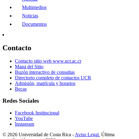
Multimedios
Noticias
Documentos
Contacto
Contacto sitio web www.ucr.ac.cr
Mapa del Sitio
Buzón interactivo de consultas
Directorio completo de contactos UCR
Admisión, matrícula y horarios
Becas
Redes Sociales
Facebook Institucional
YouTube
Instagram
© 2026 Universidad de Costa Rica -
Aviso Legal.
Última