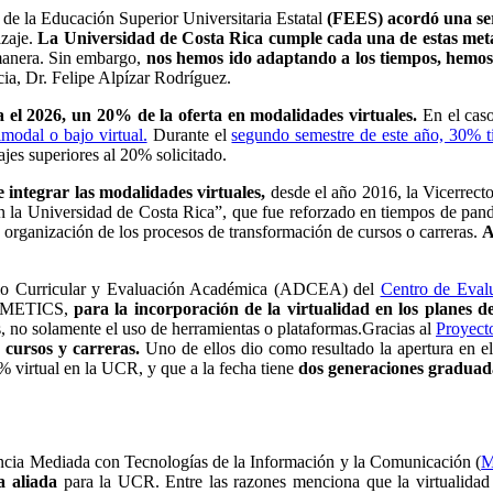
 de la Educación Superior Universitaria
Estatal
(FEES) acordó una ser
zaje.
La Universidad de Costa Rica cumple cada una de estas met
manera. Sin embargo,
nos hemos ido adaptando a los tiempos, hemos 
ia, Dr. Felipe Alpízar Rodríguez.
a el 2026, un 20% de la oferta en modalidades virtuales.
En el caso
imodal o bajo virtual.
Durante el
segundo semestre de este año, 30% tie
tajes superiores al 20% solicitado.
e integrar las modalidades virtuales,
desde el año 2016, la Vicerrec
s en la Universidad de Costa Rica”, que fue reforzado en tiempos de pa
y organización de los procesos de transformación de cursos o carreras.
A
llo Curricular y Evaluación Académica (ADCEA) del
Centro de Eval
ad METICS,
para la incorporación de la virtualidad en los planes 
os, no solamente el uso de herramientas o plataformas.
Gracias al
Proyect
 cursos y carreras.
Uno de ellos dio como resultado la apertura en e
0% virtual en la UCR, y que a la fecha tiene
dos generaciones graduada
ncia Mediada con Tecnologías de la Información y la Comunicación (
M
a aliada
para la UCR. Entre las razones menciona que la virtualida