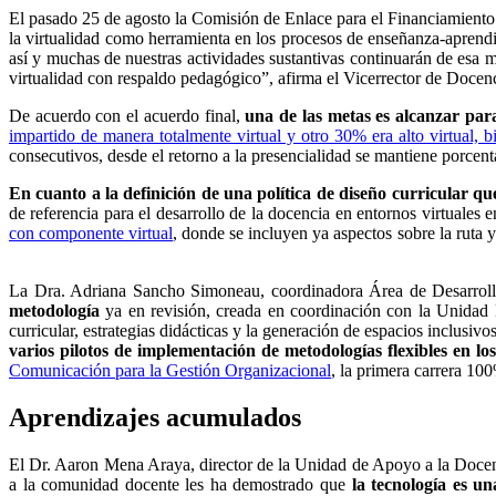
El pasado 25 de agosto la Comisión de Enlace para el Financiamiento
la virtualidad como herramienta en los procesos de enseñanza-aprendi
así y muchas de nuestras actividades sustantivas continuarán de esa 
virtualidad con respaldo pedagógico”, afirma el
Vicerrector de Docenc
De acuerdo con el acuerdo final,
una de las metas es alcanzar par
impartido de manera totalmente virtual y otro 30% era alto virtual, b
consecutivos, desde el retorno a la presencialidad se mantiene porcen
En cuanto a la definición de una política de diseño curricular qu
de referencia para el desarrollo de la docencia en entornos virtuale
con componente virtual
, donde se incluyen ya aspectos sobre la ruta 
La Dra. Adriana Sancho Simoneau, coordinadora Área de Desarro
metodología
ya en revisión, creada en coordinación con la Unid
curricular, estrategias didácticas y la generación de espacios inclusiv
varios
pilotos de implementación de metodologías flexibles en los
Comunicación para la Gestión Organizacional
, la primera carrera 10
Aprendizajes acumulados
El Dr. Aaron Mena Araya, director de la Unidad de Apoyo a la Doce
a la comunidad docente les ha demostrado que
la tecnología es un