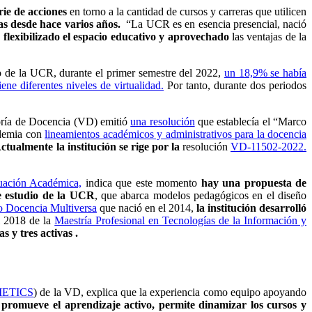
ie de acciones
en torno a la cantidad de cursos y carreras que utilicen
as desde hace varios años.
“La UCR es en esencia presencial, nació
flexibilizado el espacio educativo y aprovechado
las ventajas de la
 de la UCR, durante el primer semestre del 2022,
un 18,9% se había
ne diferentes niveles de virtualidad.
Por tanto, durante dos periodos
toría de Docencia (VD) emitió
una resolución
que establecía el “Marco
ndemia con
lineamientos académicos y administrativos para la docencia
ctualmente la institución se rige por la
resolución
VD-11502-2022.
uación Académica,
indica que este momento
hay una propuesta de
de estudio de la UCR
, que abarca modelos pedagógicos en el diseño
o Docencia Multiversa
que nació en el 2014,
la institución desarrolló
l 2018 de la
Maestría Profesional en Tecnologías de la Información y
s y tres activas .
ETICS
) de la VD, explica que la experiencia como equipo apoyando
d
promueve el aprendizaje activo, permite dinamizar los cursos y