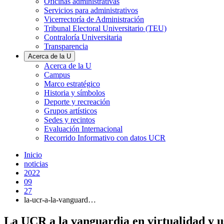
Oficinas administrativas
Servicios para administrativos
Vicerrectoría de Administración
Tribunal Electoral Universitario (TEU)
Contraloría Universitaria
Transparencia
Acerca de la U
Acerca de la U
Campus
Marco estratégico
Historia y símbolos
Deporte y recreación
Grupos artísticos
Sedes y recintos
Evaluación Internacional
Recorrido Informativo con datos UCR
Inicio
noticias
2022
09
27
la-ucr-a-la-vanguard…
La UCR a la vanguardia en virtualidad y u