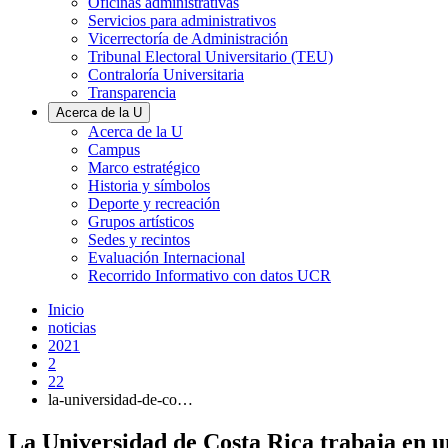
Oficinas administrativas
Servicios para administrativos
Vicerrectoría de Administración
Tribunal Electoral Universitario (TEU)
Contraloría Universitaria
Transparencia
Acerca de la U
Acerca de la U
Campus
Marco estratégico
Historia y símbolos
Deporte y recreación
Grupos artísticos
Sedes y recintos
Evaluación Internacional
Recorrido Informativo con datos UCR
Inicio
noticias
2021
2
22
la-universidad-de-co…
La Universidad de Costa Rica trabaja en un