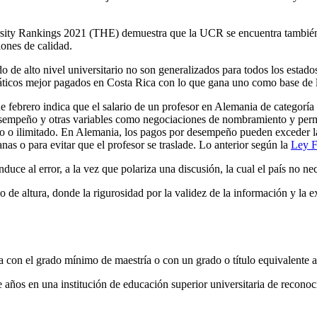
ity Rankings 2021 (THE) demuestra que la UCR se encuentra también e
iones de calidad.
 de alto nivel universitario no son generalizados para todos los estados 
áticos mejor pagados en Costa Rica con lo que gana uno como base de l
e febrero indica que el salario de un profesor en Alemania de categoría
empeño y otras variables como negociaciones de nombramiento y permane
o o ilimitado. En Alemania, los pagos por desempeño pueden exceder la 
anas o para evitar que el profesor se traslade. Lo anterior según la
Ley F
nduce al error, a la vez que polariza una discusión, la cual el país no n
e altura, donde la rigurosidad por la validez de la información y la ex
ia con el grado mínimo de maestría o con un grado o título equivalente 
años en una institución de educación superior universitaria de reconocid