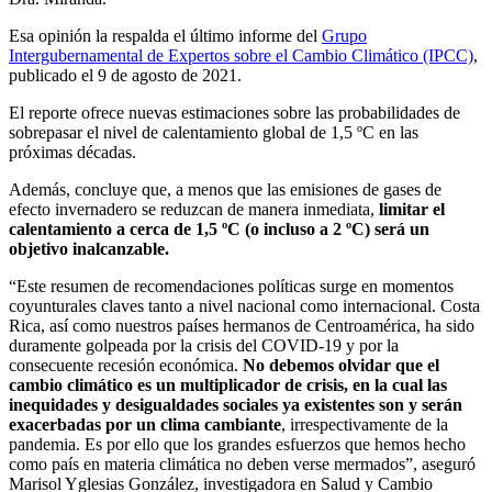
Esa opinión la respalda el último informe del
Grupo
Intergubernamental de Expertos sobre el Cambio Climático (IPCC)
,
publicado el 9 de agosto de 2021.
El reporte ofrece nuevas estimaciones sobre las probabilidades de
sobrepasar el nivel de calentamiento global de 1,5 ºC en las
próximas décadas.
Además, concluye que, a menos que las emisiones de gases de
efecto invernadero se reduzcan de manera inmediata,
limitar el
calentamiento a cerca de 1,5 ºC (o incluso a 2 ºC) será un
objetivo inalcanzable.
“Este resumen de recomendaciones políticas surge en momentos
coyunturales claves tanto a nivel nacional como internacional. Costa
Rica, así como nuestros países hermanos de Centroamérica, ha sido
duramente golpeada por la crisis del COVID-19 y por la
consecuente recesión económica.
No debemos olvidar que el
cambio climático es un multiplicador de crisis, en la cual las
inequidades y desigualdades sociales ya existentes son y serán
exacerbadas por un clima cambiante
, irrespectivamente de la
pandemia. Es por ello que los grandes esfuerzos que hemos hecho
como país en materia climática no deben verse mermados”, aseguró
Marisol Yglesias González, investigadora en Salud y Cambio