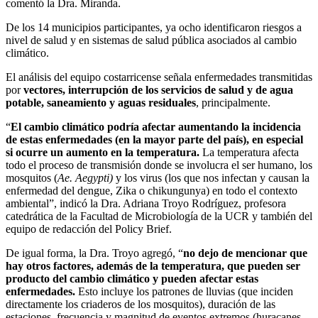
comentó la Dra. Miranda.
De los 14 municipios participantes, ya ocho identificaron riesgos a
nivel de salud y en sistemas de salud pública asociados al cambio
climático.
El análisis del equipo costarricense señala enfermedades transmitidas
por
vectores, interrupción de los servicios de salud y de agua
potable, saneamiento y aguas residuales
, principalmente.
“
El cambio climático podría afectar aumentando la incidencia
de estas enfermedades (en la mayor parte del país), en especial
si ocurre un aumento en la temperatura.
La temperatura afecta
todo el proceso de transmisión donde se involucra el ser humano, los
mosquitos (
Ae. Aegypti)
y los virus (los que nos infectan y causan la
enfermedad del dengue, Zika o chikungunya) en todo el contexto
ambiental”, indicó la Dra. Adriana Troyo Rodríguez, profesora
catedrática de la Facultad de Microbiología de la UCR y también del
equipo de redacción del Policy Brief.
De igual forma, la Dra. Troyo agregó, “
no dejo de mencionar que
hay otros factores, además de la temperatura, que pueden ser
producto del cambio climático y pueden afectar estas
enfermedades.
Esto incluye los patrones de lluvias (que inciden
directamente los criaderos de los mosquitos), duración de las
estaciones, frecuencia y magnitud de eventos extremos (huracanes,