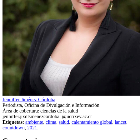
Jenniffer Jiménez Córdoba
Periodista, Oficina de Divulgación e Información
Área de cobertura: ciencias de la salud
jenniffer.ji
xdts
menezcordoba
@ucr
rxev
.ac.cr
Etiquetas:
ambiente
,
clima
,
salud
,
calentamiento global
,
lancet
,
countdown
,
2021
.
0