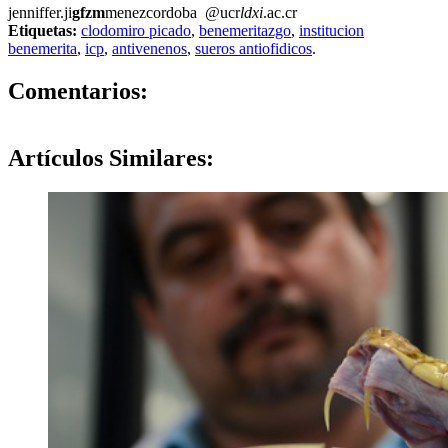
jenniffer.ji
gfzm
menezcordoba
@ucr
ldxi
.ac.cr
Etiquetas:
clodomiro picado
,
benemeritazgo
,
institucion
benemerita
,
icp
,
antivenenos
,
sueros antiofidicos
.
0
Comentarios:
Artículos
Similares: