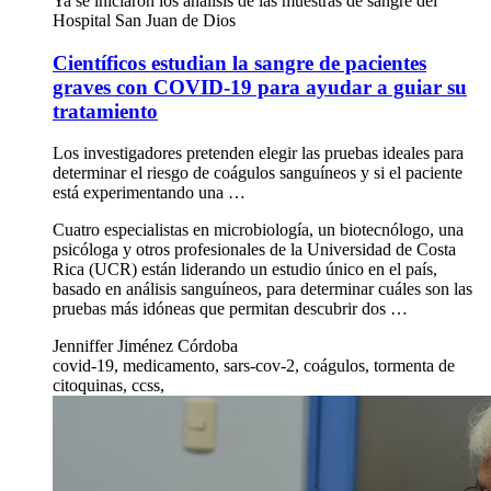
Ya se iniciaron los análisis de las muestras de sangre del
Hospital San Juan de Dios
Científicos estudian la sangre de pacientes
graves con COVID-19 para ayudar a guiar su
tratamiento
Los investigadores pretenden elegir las pruebas ideales para
determinar el riesgo de coágulos sanguíneos y si el paciente
está experimentando una …
Cuatro especialistas en microbiología, un biotecnólogo, una
psicóloga y otros profesionales de la Universidad de Costa
Rica (UCR) están liderando un estudio único en el país,
basado en análisis sanguíneos, para determinar cuáles son las
pruebas más idóneas que permitan descubrir dos …
Jenniffer Jiménez Córdoba
covid-19, medicamento, sars-cov-2, coágulos, tormenta de
citoquinas, ccss,