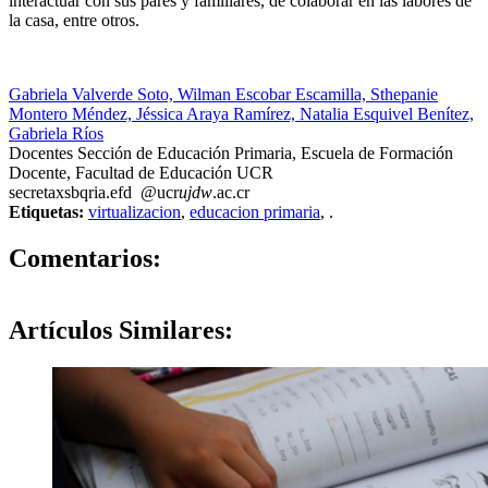
interactuar con sus pares y familiares, de colaborar en las labores de
la casa, entre otros.
Gabriela Valverde Soto, Wilman Escobar Escamilla, Sthepanie
Montero Méndez, Jéssica Araya Ramírez, Natalia Esquivel Benítez,
Gabriela Ríos
Docentes Sección de Educación Primaria, Escuela de Formación
Docente, Facultad de Educación UCR
secreta
xsbq
ria.efd
@ucr
ujdw
.ac.cr
Etiquetas:
virtualizacion
,
educacion primaria
,
.
0
Comentarios:
Artículos
Similares: