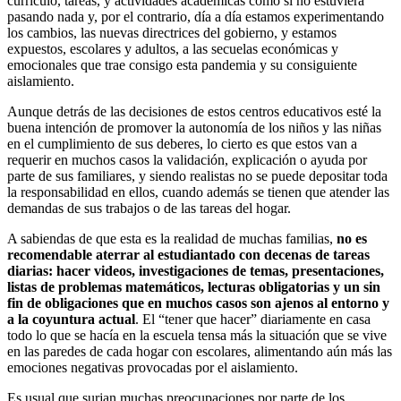
currículo, tareas, y actividades académicas como si no estuviera
pasando nada y, por el contrario, día a día estamos experimentando
los cambios, las nuevas directrices del gobierno, y estamos
expuestos, escolares y adultos, a las secuelas económicas y
emocionales que trae consigo esta pandemia y su consiguiente
aislamiento.
Aunque detrás de las decisiones de estos centros educativos esté la
buena intención de promover la autonomía de los niños y las niñas
en el cumplimiento de sus deberes, lo cierto es que estos van a
requerir en muchos casos la validación, explicación o ayuda por
parte de sus familiares, y siendo realistas no se puede depositar toda
la responsabilidad en ellos, cuando además se tienen que atender las
demandas de sus trabajos o de las tareas del hogar.
A sabiendas de que esta es la realidad de muchas familias,
no es
recomendable aterrar al estudiantado con decenas de tareas
diarias: hacer videos, investigaciones de temas, presentaciones,
listas de problemas matemáticos, lecturas obligatorias y un sin
fin de obligaciones que en muchos casos son ajenos al entorno y
a la coyuntura actual
. El “tener que hacer” diariamente en casa
todo lo que se hacía en la escuela tensa más la situación que se vive
en las paredes de cada hogar con escolares, alimentando aún más las
emociones negativas provocadas por el aislamiento.
Es usual que surjan muchas preocupaciones por parte de los