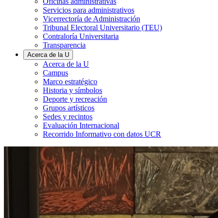
Oficinas administrativas
Servicios para administrativos
Vicerrectoría de Administración
Tribunal Electoral Universitario (TEU)
Contraloría Universitaria
Transparencia
Acerca de la U
Acerca de la U
Campus
Marco estratégico
Historia y símbolos
Deporte y recreación
Grupos artísticos
Sedes y recintos
Evaluación Internacional
Recorrido Informativo con datos UCR