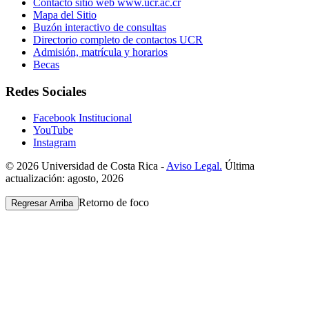
Contacto sitio web www.ucr.ac.cr
Mapa del Sitio
Buzón interactivo de consultas
Directorio completo de contactos UCR
Admisión, matrícula y horarios
Becas
Redes Sociales
Facebook Institucional
YouTube
Instagram
© 2026 Universidad de Costa Rica -
Aviso Legal.
Última
actualización: agosto, 2026
Retorno de foco
Regresar Arriba