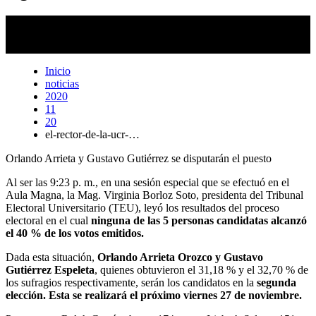
El acto de cierre del proceso electoral se llevó a cabo en el Aula
Magna, en la Sede Rodrigo Facio, donde el Tribunal Electoral
Universitario anunció los resultados provisionales.
Anel Kenjekeeva
Inicio
noticias
2020
11
20
el-rector-de-la-ucr-…
Orlando Arrieta y Gustavo Gutiérrez se disputarán el puesto
Al ser las 9:23 p. m., en una sesión especial que se efectuó en el
Aula Magna, la Mag. Virginia Borloz Soto, presidenta del Tribunal
Electoral Universitario (TEU), leyó los resultados del proceso
electoral en el cual
ninguna de las 5 personas candidatas alcanzó
el 40 % de los votos emitidos.
Dada esta situación,
Orlando Arrieta Orozco y Gustavo
Gutiérrez Espeleta
, quienes obtuvieron el 31,18 % y el 32,70 % de
los sufragios respectivamente, serán los candidatos en la
segunda
elección. Esta se realizará el próximo viernes 27 de noviembre.