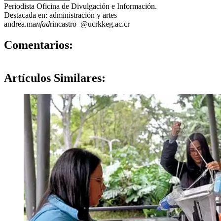
Periodista Oficina de Divulgación e Información.
Destacada en: administración y artes
andrea.ma
nfad
rincastro
@ucr
kkeg
.ac.cr
0
Comentarios:
Artículos
Similares: