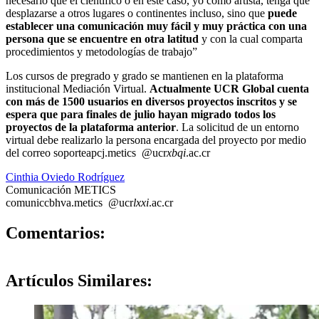
necesario que el científico o en este caso, yo como artista, tenga que
desplazarse a otros lugares o continentes incluso, sino que
puede
establecer una comunicación muy fácil y muy práctica con una
persona que se encuentre en otra latitud
y con la cual comparta
procedimientos y metodologías de trabajo”
Los cursos de pregrado y grado se mantienen en la plataforma
institucional Mediación Virtual.
Actualmente UCR Global cuenta
con más de 1500 usuarios en diversos proyectos inscritos y se
espera que para finales de julio hayan migrado todos los
proyectos de la plataforma anterior
. La solicitud de un entorno
virtual debe realizarlo la persona encargada del proyecto por medio
del correo
soporte
apcj
.metics
@ucr
xbqi
.ac.cr
Cinthia Oviedo Rodríguez
Comunicación METICS
comunic
cbhv
a.metics
@ucr
lxxi
.ac.cr
0
Comentarios:
Artículos
Similares: