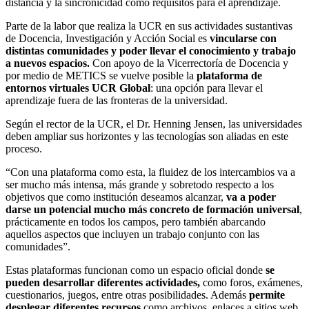
distancia y la sincronicidad como requisitos para el aprendizaje.
Parte de la labor que realiza la UCR en sus actividades sustantivas
de Docencia, Investigación y Acción Social es
vincularse con
distintas comunidades y poder llevar el conocimiento y trabajo
a nuevos espacios.
Con apoyo de la Vicerrectoría de Docencia y
por medio de METICS se vuelve posible la
plataforma de
entornos virtuales UCR Global
: una opción para llevar el
aprendizaje fuera de las fronteras de la universidad.
Según el rector de la UCR, el Dr. Henning Jensen, las universidades
deben ampliar sus horizontes y las tecnologías son aliadas en este
proceso.
“Con una plataforma como esta, la fluidez de los intercambios va a
ser mucho más intensa, más grande y sobretodo respecto a los
objetivos que como institución deseamos alcanzar,
va a poder
darse un potencial mucho más concreto de formación universal
,
prácticamente en todos los campos, pero también abarcando
aquellos aspectos que incluyen un trabajo conjunto con las
comunidades”.
Estas plataformas funcionan como un espacio oficial donde
se
pueden desarrollar diferentes actividades,
como foros, exámenes,
cuestionarios, juegos, entre otras posibilidades. Además
permite
desplegar diferentes recursos
como archivos, enlaces a sitios web,