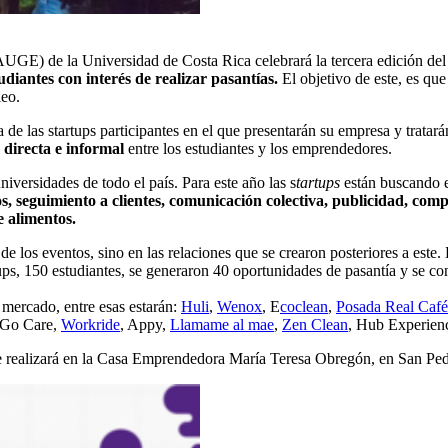
UGE) de la Universidad de Costa Rica celebrará la tercera edición de
diantes con interés de realizar pasantías.
El objetivo de este, es que
leo.
de las startups participantes en el que presentarán su empresa y tratarán
directa e informal
entre los estudiantes y los emprendedores.
niversidades de todo el país. Para este año las s
tartups
están buscando e
, seguimiento a clientes, comunicación colectiva, publicidad, comp
e alimentos.
de los eventos, sino en las relaciones que se crearon posteriores a este.
ups, 150 estudiantes, se generaron 40 oportunidades de pasantía y se co
 mercado, entre esas estarán:
Huli
,
Wenox
, E
coclean
,
Posada Real Café
 Go Care,
Workride
, Appy,
Llamame al mae
,
Zen Clean
, Hub Experien
e realizará en la Casa Emprendedora María Teresa Obregón, en San 