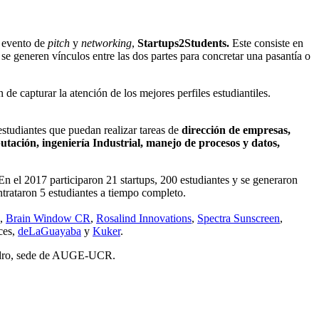
l evento de
pitch
y
networking
,
Startups2Students.
Este consiste en
 se generen vínculos entre las dos partes para concretar una pasantía o
 de capturar la atención de los mejores perfiles estudiantiles.
studiantes que puedan realizar tareas de
dirección de empresas,
utación, ingeniería Industrial, manejo de procesos y datos,
 En el 2017 participaron 21 startups, 200 estudiantes y se generaron
ntrataron 5 estudiantes a tiempo completo.
,
Brain Window CR
,
Rosalind Innovations
,
Spectra Sunscreen
,
ces,
deLaGuayaba
y
Kuker
.
Pedro, sede de AUGE-UCR.