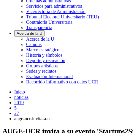
Oficinas administrativas
Servicios para administrativos
Vicerrectoría de Administración
Tribunal Electoral Universitario (TEU)
Contraloría Universitaria
Transparencia
Acerca de la U
Acerca de la U
Campus
Marco estratégico
Historia y símbolos
Deporte y recreación
Grupos artísticos
Sedes y recintos
Evaluación Internacional
Recorrido Informativo con datos UCR
Inicio
noticias
2019
5
27
auge-ucr-invita-a-su…
AUGE-UCR invita a su evento 'Startups2S