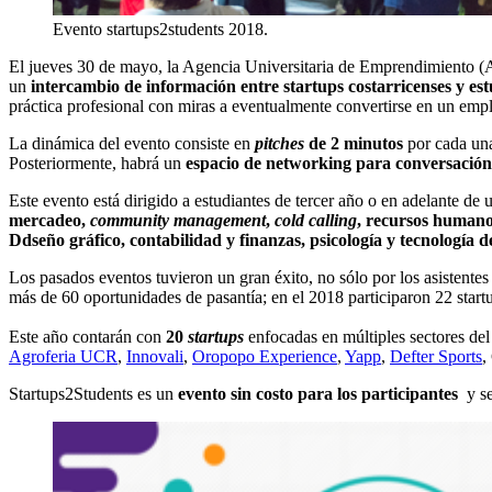
Evento startups2students 2018.
El jueves 30 de mayo, la Agencia Universitaria de Emprendimiento (A
un
intercambio de información entre startups costarricenses y estu
práctica profesional con miras a eventualmente convertirse en un emp
La dinámica del evento consiste en
pitches
de 2 minutos
por cada una 
Posteriormente, habrá un
espacio de networking para conversación 
Este evento está dirigido a estudiantes de tercer año o en adelante de u
mercadeo,
community management
,
cold calling
, recursos humanos
Ddseño gráfico, contabilidad y finanzas, psicología y tecnología d
Los pasados eventos tuvieron un gran éxito, no sólo por los asistentes 
más de 60 oportunidades de pasantía; en el 2018 participaron 22 start
Este año contarán con
20
startups
enfocadas en múltiples sectores del
Agroferia UCR
,
Innovali
,
Oropopo Experience
,
Yapp
,
Defter Sports
,
Startups2Students es un
evento sin costo para los participantes
y s