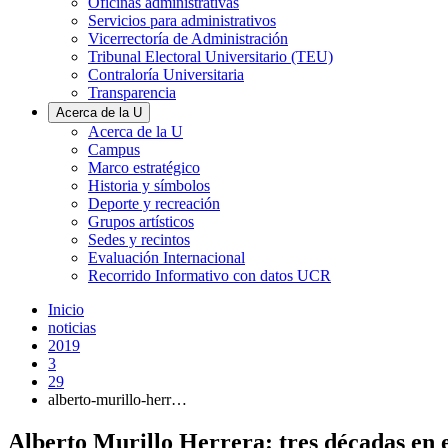
Oficinas administrativas
Servicios para administrativos
Vicerrectoría de Administración
Tribunal Electoral Universitario (TEU)
Contraloría Universitaria
Transparencia
Acerca de la U
Acerca de la U
Campus
Marco estratégico
Historia y símbolos
Deporte y recreación
Grupos artísticos
Sedes y recintos
Evaluación Internacional
Recorrido Informativo con datos UCR
Inicio
noticias
2019
3
29
alberto-murillo-herr…
Alberto Murillo Herrera: tres décadas en el