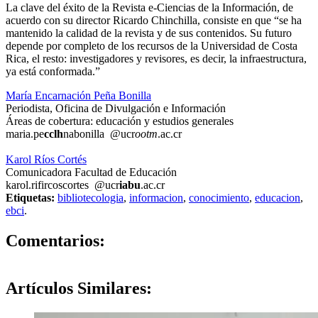
La clave del éxito de la Revista e-Ciencias de la Información, de
acuerdo con su director Ricardo Chinchilla, consiste en que “se ha
mantenido la calidad de la revista y de sus contenidos. Su futuro
depende por completo de los recursos de la Universidad de Costa
Rica, el resto: investigadores y revisores, es decir, la infraestructura,
ya está conformada.”
María Encarnación Peña Bonilla
Periodista, Oficina de Divulgación e Información
Áreas de cobertura: educación y estudios generales
maria.pe
cclh
nabonilla
@ucr
ootm
.ac.cr
Karol Ríos Cortés
Comunicadora Facultad de Educación
karol.ri
firc
oscortes
@ucr
iabu
.ac.cr
Etiquetas:
bibliotecologia
,
informacion
,
conocimiento
,
educacion
,
ebci
.
0
Comentarios:
Artículos
Similares: