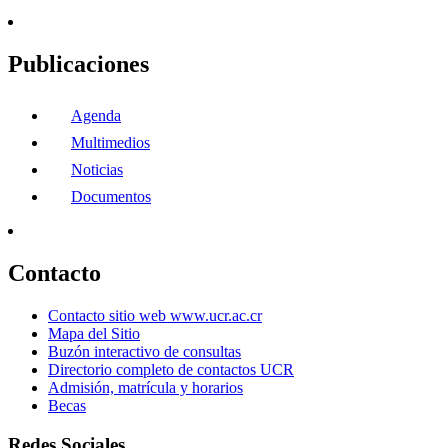
Publicaciones
Agenda
Multimedios
Noticias
Documentos
Contacto
Contacto sitio web www.ucr.ac.cr
Mapa del Sitio
Buzón interactivo de consultas
Directorio completo de contactos UCR
Admisión, matrícula y horarios
Becas
Redes Sociales