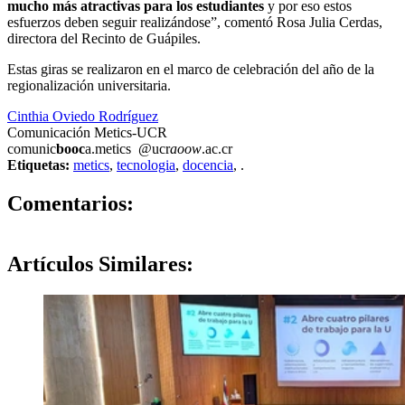
mucho más atractivas para los estudiantes
y por eso estos
esfuerzos deben seguir realizándose”, comentó Rosa Julia Cerdas,
directora del Recinto de Guápiles.
Estas giras se realizaron en el marco de celebración del año de la
regionalización universitaria.
Cinthia Oviedo Rodríguez
Comunicación Metics-UCR
comunic
booc
a.metics
@ucr
aoow
.ac.cr
Etiquetas:
metics
,
tecnologia
,
docencia
,
.
0
Comentarios:
Artículos
Similares: