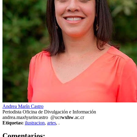
Andrea Marín Castro
Periodista Oficina de Divulgación e Información
andrea.ma
xhyu
rincastro
@ucr
wxhw
.ac.cr
Etiquetas:
ilustracion
,
artes
,
.
0
Comentarios: