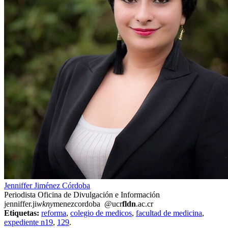
Jenniffer Jiménez Córdoba
Periodista Oficina de Divulgación e Información
jenniffer.ji
wkny
menezcordoba
@ucr
fldn
.ac.cr
Etiquetas:
reforma
,
colegio de medicos
,
facultad de medicina
,
expediente n19
,
129
.