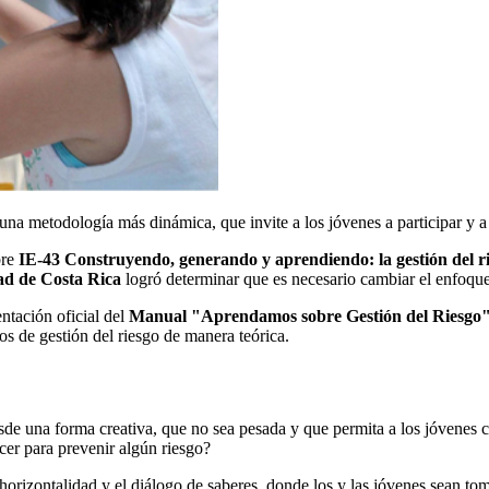
na metodología más dinámica, que invite a los jóvenes a participar y 
bre
IE-43 Construyendo, generando y aprendiendo: la gestión del rie
dad de Costa Rica
logró determinar que es necesario cambiar el enfoque
entación oficial del
Manual "Aprendamos sobre Gestión del Riesgo
os de gestión del riesgo de manera teórica.
esde una forma creativa, que no sea pesada y que permita a los jóvenes
er para prevenir algún riesgo?
 horizontalidad y el diálogo de saberes, donde los y las jóvenes sean to