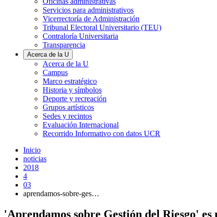
Oficinas administrativas
Servicios para administrativos
Vicerrectoría de Administración
Tribunal Electoral Universitario (TEU)
Contraloría Universitaria
Transparencia
Acerca de la U
Acerca de la U
Campus
Marco estratégico
Historia y símbolos
Deporte y recreación
Grupos artísticos
Sedes y recintos
Evaluación Internacional
Recorrido Informativo con datos UCR
Inicio
noticias
2018
4
03
aprendamos-sobre-ges…
'Aprendamos sobre Gestión del Riesgo' es