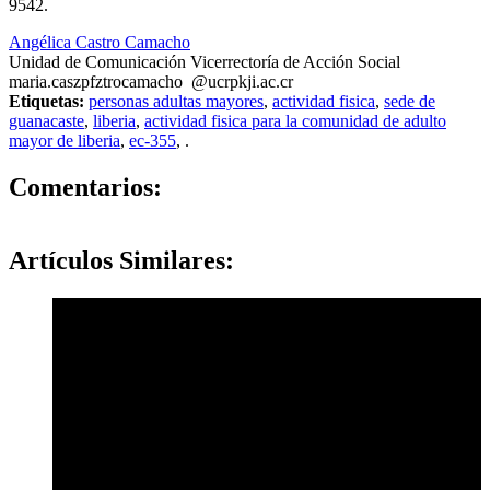
9542.
Angélica Castro Camacho
Unidad de Comunicación Vicerrectoría de Acción Social
maria.cas
zpfz
trocamacho
@ucr
pkji
.ac.cr
Etiquetas:
personas adultas mayores
,
actividad fisica
,
sede de
guanacaste
,
liberia
,
actividad fisica para la comunidad de adulto
mayor de liberia
,
ec-355
,
.
0
Comentarios:
Artículos
Similares: