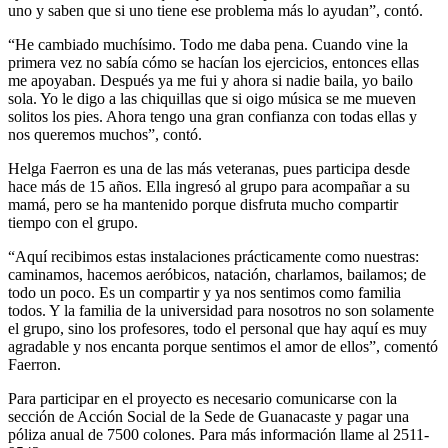
uno y saben que si uno tiene ese problema más lo ayudan”, contó.
“He cambiado muchísimo. Todo me daba pena. Cuando vine la
primera vez no sabía cómo se hacían los ejercicios, entonces ellas
me apoyaban. Después ya me fui y ahora si nadie baila, yo bailo
sola. Yo le digo a las chiquillas que si oigo música se me mueven
solitos los pies. Ahora tengo una gran confianza con todas ellas y
nos queremos muchos”, contó.
Helga Faerron es una de las más veteranas, pues participa desde
hace más de 15 años. Ella ingresó al grupo para acompañar a su
mamá, pero se ha mantenido porque disfruta mucho compartir
tiempo con el grupo.
“Aquí recibimos estas instalaciones prácticamente como nuestras:
caminamos, hacemos aeróbicos, natación, charlamos, bailamos; de
todo un poco. Es un compartir y ya nos sentimos como familia
todos. Y la familia de la universidad para nosotros no son solamente
el grupo, sino los profesores, todo el personal que hay aquí es muy
agradable y nos encanta porque sentimos el amor de ellos”, comentó
Faerron.
Para participar en el proyecto es necesario comunicarse con la
sección de Acción Social de la Sede de Guanacaste y pagar una
póliza anual de 7500 colones. Para más información llame al 2511-