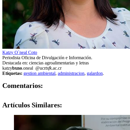
Katzy O`neal Coto
Periodista Oficina de Divulgación e Información.
Destacada en: ciencias agroalimentarias y letras
katzy
bxno
.oneal
@ucr
tsfk
.ac.cr
Etiquetas:
gestion ambiental
,
administracion
,
galardon
.
0
Comentarios:
Artículos
Similares: