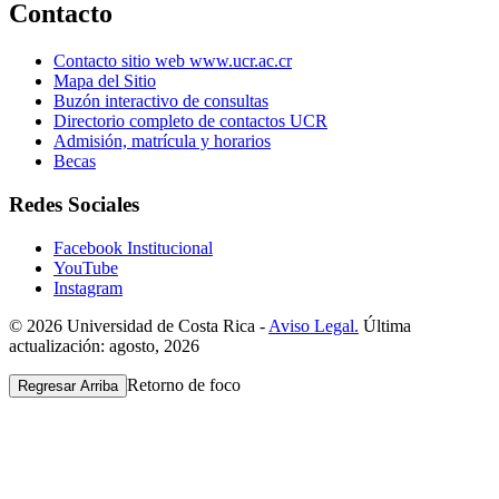
Contacto
Contacto sitio web www.ucr.ac.cr
Mapa del Sitio
Buzón interactivo de consultas
Directorio completo de contactos UCR
Admisión, matrícula y horarios
Becas
Redes Sociales
Facebook Institucional
YouTube
Instagram
© 2026 Universidad de Costa Rica -
Aviso Legal.
Última
actualización: agosto, 2026
Retorno de foco
Regresar Arriba