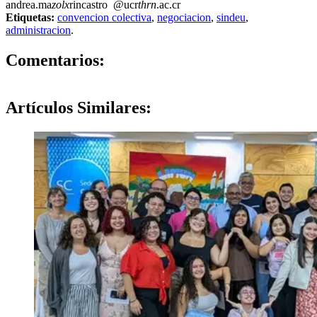
andrea.ma
zolx
rincastro
@ucr
thrn
.ac.cr
Etiquetas:
convencion colectiva
,
negociacion
,
sindeu
,
administracion
.
0
Comentarios:
Artículos
Similares: