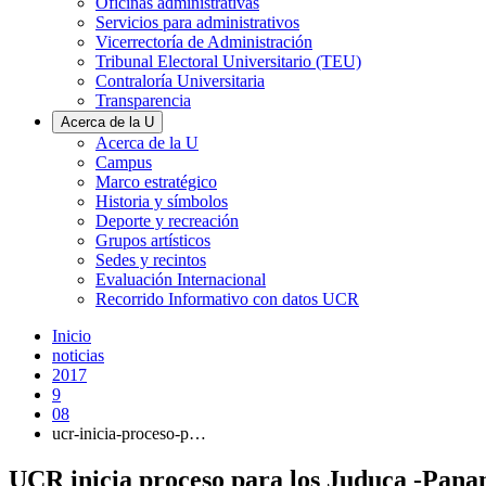
Oficinas administrativas
Servicios para administrativos
Vicerrectoría de Administración
Tribunal Electoral Universitario (TEU)
Contraloría Universitaria
Transparencia
Acerca de la U
Acerca de la U
Campus
Marco estratégico
Historia y símbolos
Deporte y recreación
Grupos artísticos
Sedes y recintos
Evaluación Internacional
Recorrido Informativo con datos UCR
Inicio
noticias
2017
9
08
ucr-inicia-proceso-p…
UCR inicia proceso para los Juduca -Pan