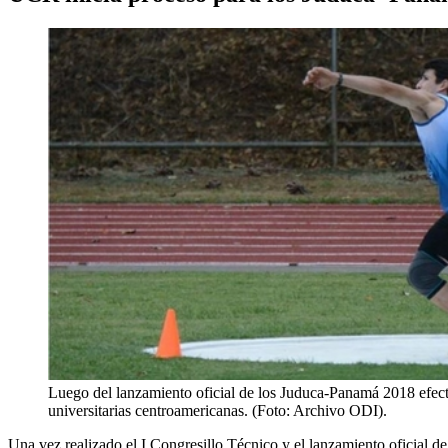
Luego del lanzamiento oficial de los Juduca-Panamá 2018 efectua
universitarias centroamericanas. (Foto: Archivo ODI).
Una vez realizado el I Congresillo Técnico y el lanzamiento oficial de