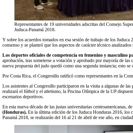
Representantes de 19 universidades adscritas del Consejo Supe
Juduca-Panamá 2018.
Y sobre los acuerdos tomados en esa sesión de trabajo de los Juduca 
consenso y se planteó que los aspectos de carácter técnico analizados
Los deportes oficiales de competencia en femenino y masculino pa
aprobación, tras someterse a votación y aprobado por mayoría de las un
nueva propuesta del judo quedó como una segunda instancia; esto se del
Por Costa Rica, el Congresillo ratificó como representantes en la Co
Los asistentes al Congresillo participaron en la visita a algunas de la
realizará el fútbol y el atletismo, la Piscina Olímpica de la UP dispues
escenarios deportivos.
En esta nueva década de las justas universitarias centroamericanas, de 
(Honduras).
En la última edición de los Juduca Honduras 2016, los c
Panamá 2018, se realizarán del 16 al 21 de abril de ese año, en ciud