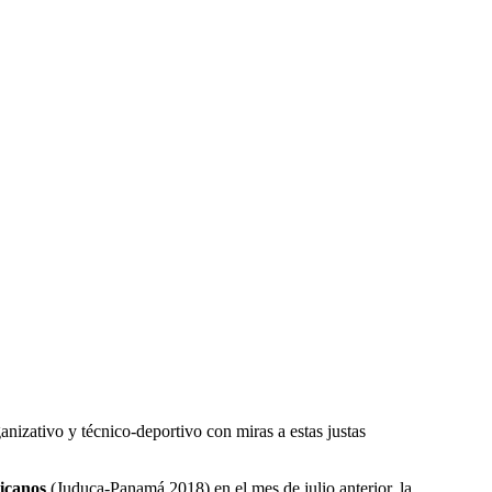
anizativo y técnico-deportivo con miras a estas justas
icanos
(Juduca-Panamá 2018) en el mes de julio anterior, la