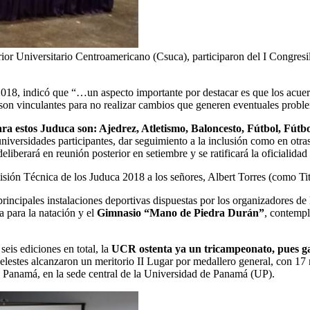
rior Universitario Centroamericano (Csuca), participaron del I Congres
2018, indicó que “…un aspecto importante por destacar es que los acue
 son vinculantes para no realizar cambios que generen eventuales problem
ra estos Juduca son: Ajedrez, Atletismo, Baloncesto, Fútbol, Fútbo
iversidades participantes, dar seguimiento a la inclusión como en otras 
iberará en reunión posterior en setiembre y se ratificará la oficialida
misión Técnica de los Juduca 2018 a los señores, Albert Torres (como 
s principales instalaciones deportivas dispuestas por los organizadores 
ta para la natación y el
Gimnasio “Mano de Piedra Durán”
, contempl
seis ediciones en total, la
UCR ostenta ya un tricampeonato, pues ga
elestes alcanzaron un meritorio II Lugar por medallero general, con 17
ad Panamá, en la sede central de la Universidad de Panamá (UP).