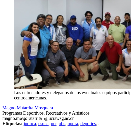
Los entrenadores y delegados de los eventuales equipos participa
centroamericanas.
Magno Matarrita Mosquera
Programas Deportivos, Recreativos y Artísticos
magno.m
wqar
atarrita
@ucr
swsg
.ac.cr
Etiquetas:
juduca
,
csuca
,
ucr
,
obs
,
updra
,
deportes
,
.