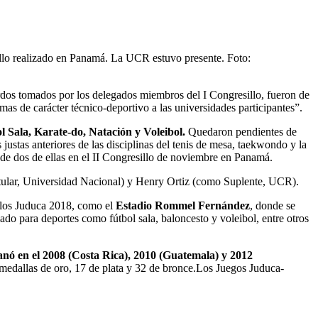
illo realizado en Panamá. La UCR estuvo presente. Foto:
rdos tomados por los delegados miembros del I Congresillo, fueron de
as de carácter técnico-deportivo a las universidades participantes”.
l Sala, Karate-do, Natación y Voleibol.
Quedaron pendientes de
justas anteriores de las disciplinas del tenis de mesa, taekwondo y la
d de dos de ellas en el II Congresillo de noviembre en Panamá.
Titular, Universidad Nacional) y Henry Ortiz (como Suplente, UCR).
de los Juduca 2018, como el
Estadio Rommel Fernández
, donde se
ado para deportes como fútbol sala, baloncesto y voleibol, entre otros
nó en el 2008 (Costa Rica), 2010 (Guatemala) y 2012
 medallas de oro, 17 de plata y 32 de bronce.Los Juegos Juduca-