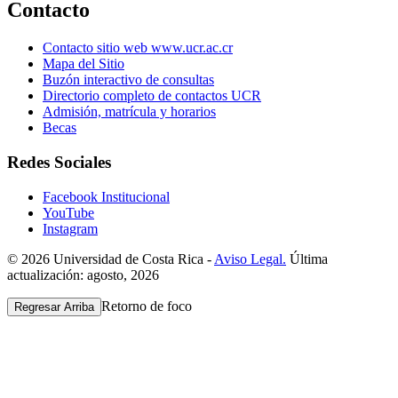
Contacto
Contacto sitio web www.ucr.ac.cr
Mapa del Sitio
Buzón interactivo de consultas
Directorio completo de contactos UCR
Admisión, matrícula y horarios
Becas
Redes Sociales
Facebook Institucional
YouTube
Instagram
© 2026 Universidad de Costa Rica -
Aviso Legal.
Última
actualización: agosto, 2026
Retorno de foco
Regresar Arriba