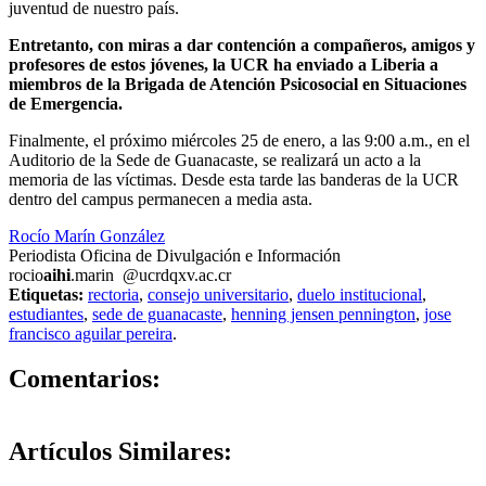
juventud de nuestro país.
Entretanto, con miras a dar contención a compañeros, amigos y
profesores de estos jóvenes, la UCR ha enviado a Liberia a
miembros de la Brigada de Atención Psicosocial en Situaciones
de Emergencia.
Finalmente, el próximo miércoles 25 de enero, a las 9:00 a.m., en el
Auditorio de la Sede de Guanacaste, se realizará un acto a la
memoria de las víctimas. Desde esta tarde las banderas de la UCR
dentro del campus permanecen a media asta.
Rocío Marín González
Periodista Oficina de Divulgación e Información
rocio
aihi
.marin
@ucr
dqxv
.ac.cr
Etiquetas:
rectoria
,
consejo universitario
,
duelo institucional
,
estudiantes
,
sede de guanacaste
,
henning jensen pennington
,
jose
francisco aguilar pereira
.
0
Comentarios:
Artículos
Similares: