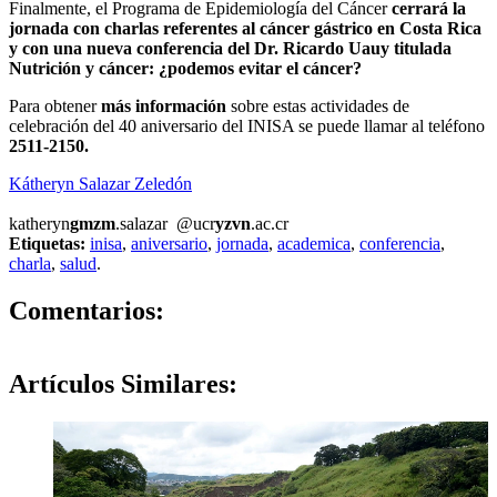
Finalmente, el Programa de Epidemiología del Cáncer
cerrará la
jornada con charlas referentes al cáncer gástrico en Costa Rica
y con una nueva conferencia del Dr. Ricardo Uauy titulada
Nutrición y cáncer: ¿podemos evitar el cáncer?
Para obtener
más información
sobre estas actividades de
celebración del 40 aniversario del INISA se puede llamar al teléfono
2511-2150.
Kátheryn Salazar Zeledón
katheryn
gmzm
.salazar
@ucr
yzvn
.ac.cr
Etiquetas:
inisa
,
aniversario
,
jornada
,
academica
,
conferencia
,
charla
,
salud
.
0
Comentarios:
Artículos
Similares: