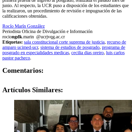
primera prueba de ingreso al posgrado, realizada el pasado mes de
junio. Al respecto, la UCR puso a disposición de los estudiantes que
la realizaron, un procedimiento de revisión e impugnación de las
calificaciones obtenidas.
Rocío Marín González
Periodista Oficina de Divulgación e Información
rocio
ngdk
.marin
@ucr
jvqg
.ac.cr
Etiquetas:
sala constitucional corte suprema de justicia
,
recurso de
amparo ucimed-ucr
,
sistema de estudios de posgrado
,
programa de
posgrado en especialidades medicas
,
cecilia dias oreiro
,
luis carlos
pastor pacheco
.
0
Comentarios:
Artículos
Similares: