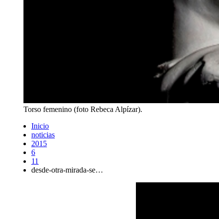
Torso femenino (foto Rebeca Alpízar).
Inicio
noticias
2015
6
11
desde-otra-mirada-se…