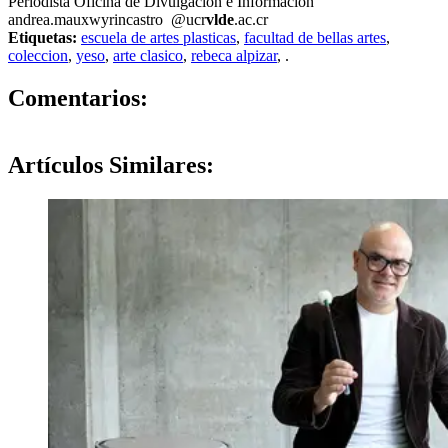
Periodista Oficina de Divulgación e Información
andrea.ma
uxwy
rincastro
@ucr
vlde
.ac.cr
Etiquetas:
escuela de artes plasticas
,
facultad de bellas artes
,
coleccion
,
yeso
,
arte clasico
,
rebeca alpizar
,
.
0
Comentarios:
Artículos
Similares: