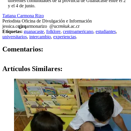
diferentes comunidades de la provincia de Guanacaste entre el 2
y el 4 de junio.
Tatiana Carmona Rizo
Periodista Oficina de Divulgación e Información
jessica.c
qjzq
armonarizo
@ucr
mkuk
.ac.cr
Etiquetas:
guanacaste
,
folklore
,
centroamericano
,
estudiantes
,
universitarios
,
intercambio
,
experiencias
.
0
Comentarios:
Artículos
Similares: