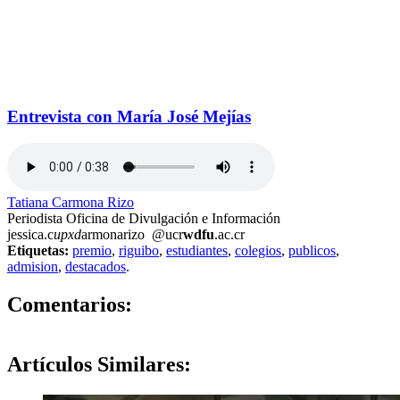
Entrevista con María José Mejías
Tatiana Carmona Rizo
Periodista Oficina de Divulgación e Información
jessica.c
upxd
armonarizo
@ucr
wdfu
.ac.cr
Etiquetas:
premio
,
riguibo
,
estudiantes
,
colegios
,
publicos
,
admision
,
destacados
.
0
Comentarios:
Artículos
Similares: