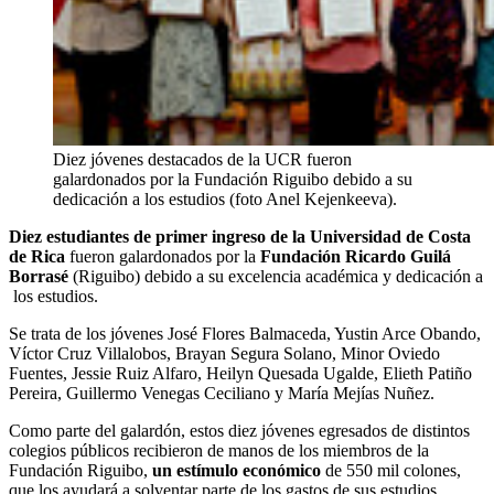
Diez jóvenes destacados de la UCR fueron
galardonados por la Fundación Riguibo debido a su
dedicación a los estudios (foto Anel Kejenkeeva).
Diez estudiantes de primer ingreso de la Universidad de Costa
de Rica
fueron galardonados por la
Fundación Ricardo Guilá
Borrasé
(Riguibo) debido a su excelencia académica y dedicación a
los estudios.
Se trata de los jóvenes José Flores Balmaceda, Yustin Arce Obando,
Víctor Cruz Villalobos, Brayan Segura Solano, Minor Oviedo
Fuentes, Jessie Ruiz Alfaro, Heilyn Quesada Ugalde, Elieth Patiño
Pereira, Guillermo Venegas Ceciliano y María Mejías Nuñez.
Como parte del galardón, estos diez jóvenes egresados de distintos
colegios públicos recibieron de manos de los miembros de la
Fundación Riguibo,
un estímulo económico
de 550 mil colones,
que los ayudará a solventar parte de los gastos de sus estudios