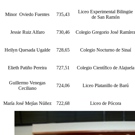
Liceo Experimental Bilingüe
Minor Oviedo Fuentes
735,43
de San Ramón
Jessie Ruiz Alfaro
730,46
Colegio Gregorio José Ramíre
Heilyn Quesada Ugalde
728,65
Colegio Nocturno de Sinaí
Elieth Patiño Pereira
727,51
Colegio Científico de Alajuela
Guillermo Venegas
724,06
Liceo Platanillo de Barú
Ceciliano
María José Mejías Núñez
722,68
Liceo de Pócora