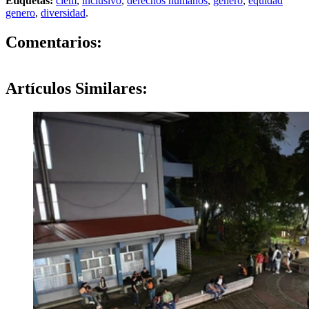
Etiquetas:
ciem
,
inclusivo
,
derechos humanos
,
genero
,
equidad
genero
,
diversidad
.
0
Comentarios:
Artículos
Similares: