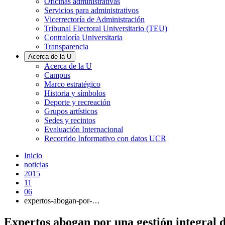
Oficinas administrativas
Servicios para administrativos
Vicerrectoría de Administración
Tribunal Electoral Universitario (TEU)
Contraloría Universitaria
Transparencia
Acerca de la U
Acerca de la U
Campus
Marco estratégico
Historia y símbolos
Deporte y recreación
Grupos artísticos
Sedes y recintos
Evaluación Internacional
Recorrido Informativo con datos UCR
Inicio
noticias
2015
11
06
expertos-abogan-por-…
Expertos abogan por una gestión integral 