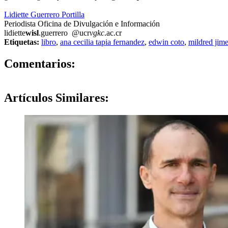
Lidiette Guerrero Portilla
Periodista Oficina de Divulgación e Información
lidiette
wisl
.guerrero
@ucr
vgkc
.ac.cr
Etiquetas:
libro
,
ana cecilia tapia fernandez
,
edwin coto
,
mildred jim
0
Comentarios:
Artículos
Similares: