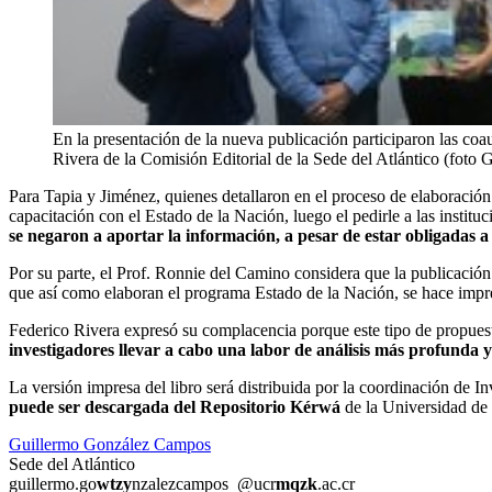
En la presentación de la nueva publicación participaron las co
Rivera de la Comisión Editorial de la Sede del Atlántico (fot
Para Tapia y Jiménez, quienes detallaron en el proceso de elaboración
capacitación con el Estado de la Nación, luego el pedirle a las institu
se negaron a aportar la información, a pesar de estar obligadas a 
Por su parte, el Prof. Ronnie del Camino considera que la publicació
que así como elaboran el programa Estado de la Nación, se hace impre
Federico Rivera expresó su complacencia porque este tipo de propuest
investigadores llevar a cabo una labor de análisis más profunda y 
La versión impresa del libro será distribuida por la coordinación de I
puede ser descargada del Repositorio Kérwá
de la Universidad de 
Guillermo González Campos
Sede del Atlántico
guillermo.go
wtzy
nzalezcampos
@ucr
mqzk
.ac.cr