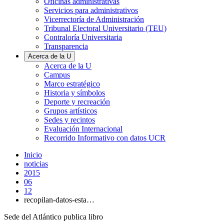
Oficinas administrativas
Servicios para administrativos
Vicerrectoría de Administración
Tribunal Electoral Universitario (TEU)
Contraloría Universitaria
Transparencia
Acerca de la U
Acerca de la U
Campus
Marco estratégico
Historia y símbolos
Deporte y recreación
Grupos artísticos
Sedes y recintos
Evaluación Internacional
Recorrido Informativo con datos UCR
Inicio
noticias
2015
06
12
recopilan-datos-esta…
Sede del Atlántico publica libro