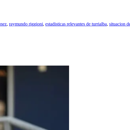
enez
,
raymundo riggioni
,
estadisticas relevantes de turrialba
,
situacion d