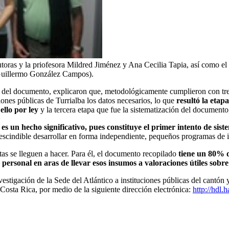
autoras y la priofesora Mildred Jiménez y Ana Cecilia Tapia, así como 
o Guillermo González Campos).
 del documento, explicaron que, metodológicamente cumplieron con tres p
ciones públicas de Turrialba los datos necesarios, lo que
resultó la etap
ello por ley
y la tercera etapa que fue la sistematización del documento,
n
es un hecho significativo, pues constituye el primer intento de sis
scindible desarrollar en forma independiente, pequeños programas de i
as se lleguen a hacer. Para él, el documento recopilado
tiene un 80% 
personal en aras de llevar esos insumos a valoraciones útiles sobre
nvestigación de la Sede del Atlántico a instituciones públicas del cantó
Costa Rica, por medio de la siguiente dirección electrónica:
http://hdl.