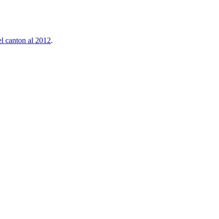
el canton al 2012
.