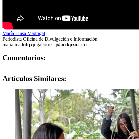
María Luisa Madrigal
Periodista Oficina de Divulgación e Información
maria.madr
dqxp
igaltorres
@ucr
kpzn
.ac.cr
0
Comentarios:
Artículos
Similares: