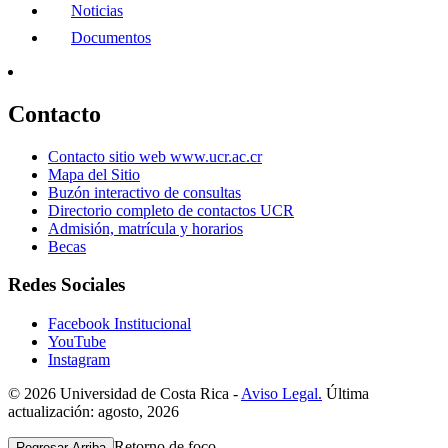
Noticias
Documentos
Contacto
Contacto sitio web www.ucr.ac.cr
Mapa del Sitio
Buzón interactivo de consultas
Directorio completo de contactos UCR
Admisión, matrícula y horarios
Becas
Redes Sociales
Facebook Institucional
YouTube
Instagram
© 2026 Universidad de Costa Rica -
Aviso Legal.
Última
actualización: agosto, 2026
Retorno de foco
Regresar Arriba