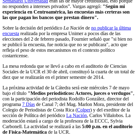
Semanario Universidad
eran las de mayor credibilidad, esto porque
no responden a intereses privados”. Vargas agregó:
"Según mi
experiencia en Centroamérica, las encuestas más certeras son
las que pagan los bancos que prestan dinero".
Sobre la decisión del periódico
La Nación
de
no publicar la última
encuesta
realizada por la empresa Unimer a pocos días de las
elecciones del 2 de febrero pasado, Fournier señaló que "si bien no
se publicó la encuesta, fue noticia que no se publicara", acto que
refleja el peso de estos mecanismos en el contexto político
costarricense.
La mesa redonda que se llevó a cabo en el auditorio de Ciencias
Sociales de la UCR el 30 de abril, constituyó la cuarta de un total de
diez que se realizarán en el primer semestre de 2014.
La próxima actividad de la Cátedra será este miércoles 7 de mayo
bajo el título
"Medios periodísticos: Actores, jueces o verdugos"
,
con la participación del periodista Rodolfo González, director del
programa
7 Días
de Canal 7; del Mag. Marlon Mora, presidente del
Colegio de Periodistas de Costa Rica (
Colper
) y del exeditor de la
sección de Política del periódico
La Nación
, Carlos Villalobos. La
moderación estará a cargo de la profesora de la ECCC, Sylvia
Carbonell. La actividad se realizará a las
5:00 p.m. en el auditorio
de Física-Matemática
de la UCR.