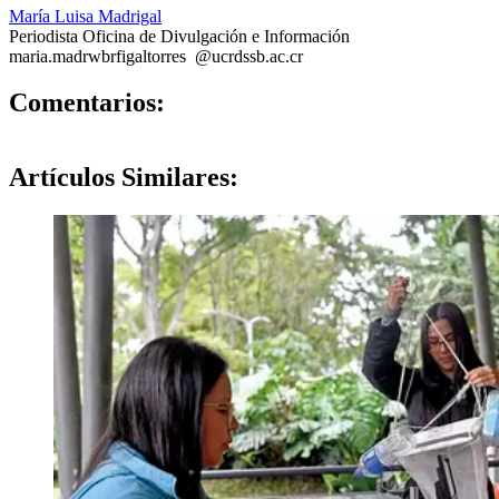
María Luisa Madrigal
Periodista Oficina de Divulgación e Información
maria.madr
wbrf
igaltorres
@ucr
dssb
.ac.cr
0
Comentarios:
Artículos
Similares: