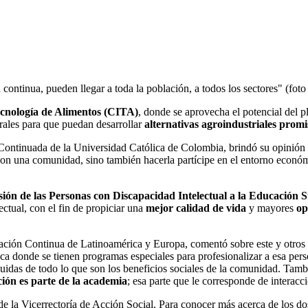
ontinua, pueden llegar a toda la población, a todos los sectores" (foto
ecnología de Alimentos (CITA)
, donde se aprovecha el potencial del 
urales para que puedan desarrollar
alternativas agroindustriales promi
ontinuada de la Universidad Católica de Colombia, brindó su opinión a
n una comunidad, sino también hacerla partícipe en el entorno económi
ón de las Personas con Discapacidad Intelectual a la Educación 
ectual, con el fin de propiciar una
mejor calidad de vida
y mayores
op
ación Continua de Latinoamérica y Europa, comentó sobre este y otros
ica donde se tienen programas especiales para profesionalizar a esa pe
luidas de todo lo que son los beneficios sociales de la comunidad. Tam
ción es parte de la academia
; esa parte que le corresponde de interac
 la Vicerrectoría de Acción Social. Para conocer más acerca de los do