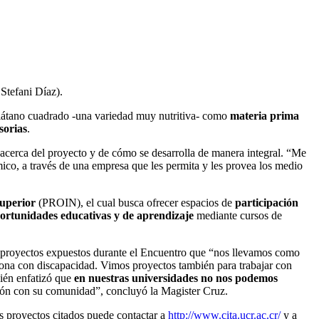
 Stefani Díaz).
plátano cuadrado -una variedad muy nutritiva- como
materia prima
sorias
.
cerca del proyecto y de cómo se desarrolla de manera integral. “Me
co, a través de una empresa que les permita y les provea los medio
Superior
(PROIN), el cual busca ofrecer espacios de
participación
ortunidades educativas y de aprendizaje
mediante cursos de
 proyectos expuestos durante el Encuentro que “nos llevamos como
rsona con discapacidad. Vimos proyectos también para trabajar con
bién enfatizó que
en nuestras universidades no nos podemos
ción con su comunidad”, concluyó la Magister Cruz.
s proyectos citados puede contactar a
http://www.cita.ucr.ac.cr/
y a