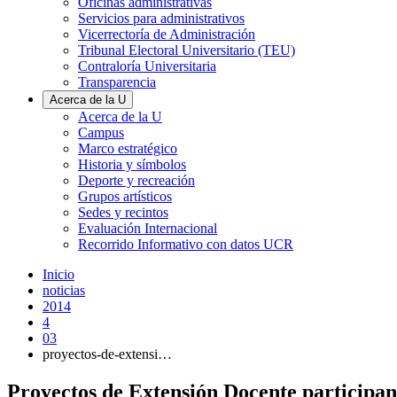
Oficinas administrativas
Servicios para administrativos
Vicerrectoría de Administración
Tribunal Electoral Universitario (TEU)
Contraloría Universitaria
Transparencia
Acerca de la U
Acerca de la U
Campus
Marco estratégico
Historia y símbolos
Deporte y recreación
Grupos artísticos
Sedes y recintos
Evaluación Internacional
Recorrido Informativo con datos UCR
Inicio
noticias
2014
4
03
proyectos-de-extensi…
Proyectos de Extensión Docente participa