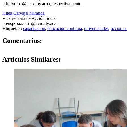
pr
hgfv
oin
@ucr
xhpy
.ac.cr
, respectivamente.
Hilda Carvajal Miranda
Vicerrectoría de Acción Social
prens
jzpa
a.odi
@ucr
oaly
.ac.cr
Etiquetas:
capacitacion
,
educacion continua
,
universidades
,
accion so
0
Comentarios:
Artículos
Similares: