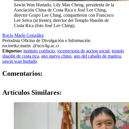
Sawin Wan Hurtado, Lily Man Cheng, presidenta de la
Asociación China de Costa Rica y José Lee Ching,
director Grupo Lee Ching, compartieron con Francisco
Lee Selva (al frente), director del Templo Shaolin de
Costa Rica (foto José Lee Ching).
Rocío Marín González
Periodista Oficina de Divulgación e Información
rocio
eikz
.marin
@ucr
cltg
.ac.cr
Etiquetas:
instituto confucio
,
vicerrectoria de accion social
,
templo
shaolin de costa rica
,
ano nuevo chino
,
ano del caballo de madera
,
sawin wan hurtado
.
0
Comentarios:
Artículos
Similares: